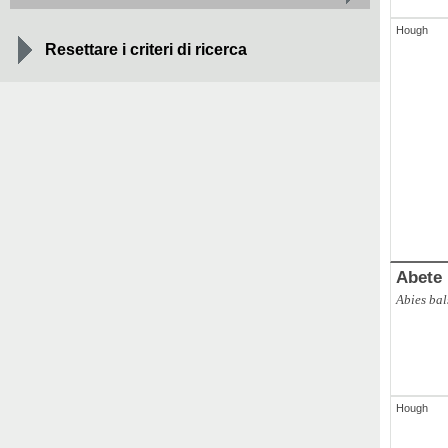
Hough
Resettare i criteri di ricerca
ABAL
,
ges
Abies alba
Abete
Abies ba
Hough