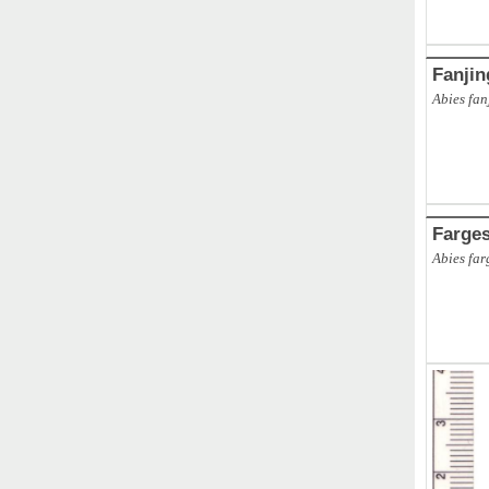
Fanji
Abies fan
Farge
Abies far