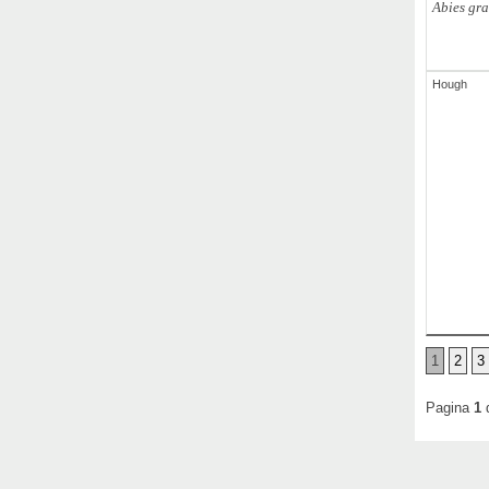
Abies gra
Hough
1
2
3
Pagina
1
d