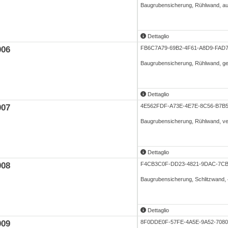
Baugrubensicherung, Rühlwand, a
Dettaglio
006
FB6C7A79-69B2-4F61-A8D9-FA
Baugrubensicherung, Rühlwand, ge
Dettaglio
007
4E562FDF-A73E-4E7E-8C56-B7B
Baugrubensicherung, Rühlwand, ve
Dettaglio
008
F4CB3C0F-DD23-4821-9DAC-7C
Baugrubensicherung, Schlitzwand
Dettaglio
009
8F0DDE0F-57FE-4A5E-9A52-708