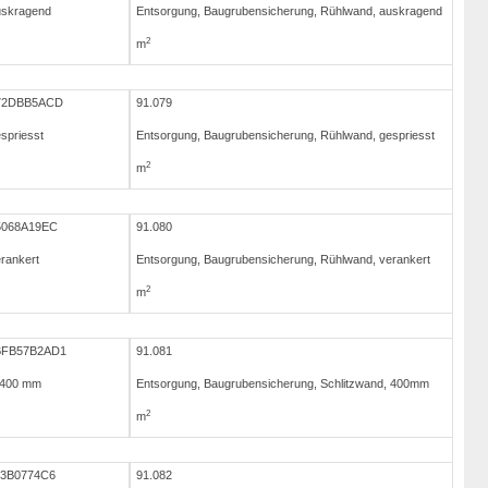
uskragend
Entsorgung, Baugrubensicherung, Rühlwand, auskragend
2
m
D72DBB5ACD
91.079
spriesst
Entsorgung, Baugrubensicherung, Rühlwand, gespriesst
2
m
5068A19EC
91.080
rankert
Entsorgung, Baugrubensicherung, Rühlwand, verankert
2
m
BFB57B2AD1
91.081
, 400 mm
Entsorgung, Baugrubensicherung, Schlitzwand, 400mm
2
m
03B0774C6
91.082