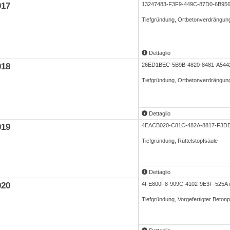
017
13247483-F3F9-449C-87D0-6B95
Tiefgründung, Ortbetonverdrängun
Dettaglio
018
26ED1BEC-5B9B-4820-8481-A544
Tiefgründung, Ortbetonverdrängun
Dettaglio
019
4EACB020-C81C-482A-8817-F3D
Tiefgründung, Rüttelstopfsäule
Dettaglio
020
4FE800F8-909C-4102-9E3F-525
Tiefgründung, Vorgefertigter Betonp