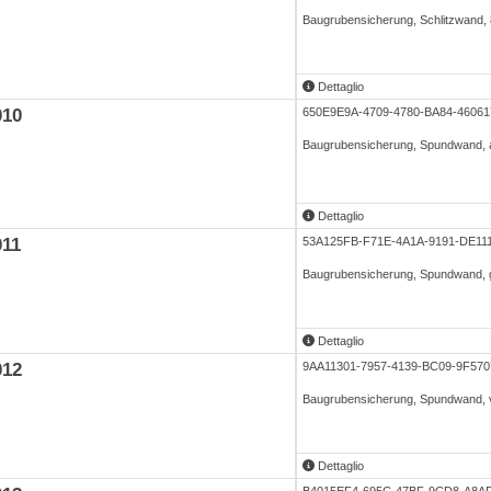
Baugrubensicherung, Schlitzwand
Dettaglio
010
650E9E9A-4709-4780-BA84-4606
Baugrubensicherung, Spundwand,
Dettaglio
011
53A125FB-F71E-4A1A-9191-DE1
Baugrubensicherung, Spundwand, 
Dettaglio
012
9AA11301-7957-4139-BC09-9F57
Baugrubensicherung, Spundwand, 
Dettaglio