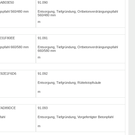
6AB03E50
91.090
gspfahl 560/480 mm
Entsorgung, Tiefgründung, Ortbetonverdrängungspfahl
560/480 mm
m
231F80EE
91.091
gspfahl 660/580 mm
Entsorgung, Tiefgründung, Ortbetonverdrängungspfahl
660/580 mm
m
E92E1F6D6
91.092
Entsorgung, Tiefgründung, Rüttelstopfsäule
m
A7AD89DCE
91.093
fahl
Entsorgung, Tiefgründung, Vorgefertigter Betonpfahl
m