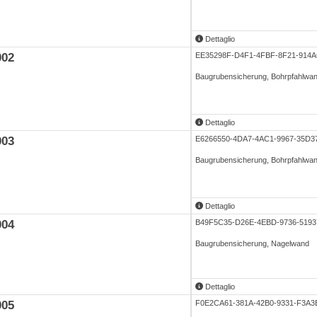
Dettaglio
002
EE35298F-D4F1-4FBF-8F21-914
Baugrubensicherung, Bohrpfahlwan
Dettaglio
003
E6266550-4DA7-4AC1-9967-35D
Baugrubensicherung, Bohrpfahlwan
Dettaglio
004
B49F5C35-D26E-4EBD-9736-5193
Baugrubensicherung, Nagelwand
Dettaglio
005
F0E2CA61-381A-42B0-9331-F3A3