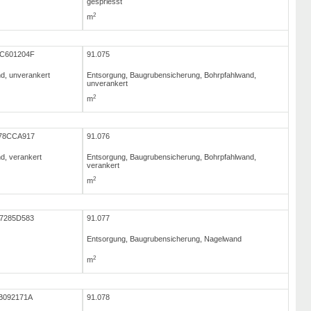
gespriesst
2
m
AC601204F
91.075
d, unverankert
Entsorgung, Baugrubensicherung, Bohrpfahlwand,
unverankert
2
m
378CCA917
91.076
d, verankert
Entsorgung, Baugrubensicherung, Bohrpfahlwand,
verankert
2
m
7285D583
91.077
Entsorgung, Baugrubensicherung, Nagelwand
2
m
B092171A
91.078