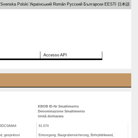
Svenska
Polski
Український
Român
Русский
Български
EESTI
日本語
Accesso API
KBOB ID-№ Smaltimento
Denominazione Smaltimento
Unità dichiarata
7BDC0A9A4
91.074
d, gespriesst
Entsorgung, Baugrubensicherung, Bohrpfahlwand,