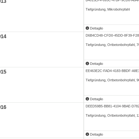
013
B4015EF4-695C-47BF-9CD8-A8
Tiefgründung, Mikrobohrpfahl
Dettaglio
014
D6B4CD48-CFD0-45DD-8F39-F2
Tiefgründung, Ortbetonbohrpfahl, 
Dettaglio
015
EE463E2C-FAD4-4183-BBDF-A8E
Tiefgründung, Ortbetonbohrpfahl, 
Dettaglio
016
DEED59B5-BB81-4104-9BAE-D78
Tiefgründung, Ortbetonbohrpfahl,
Dettaglio