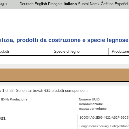
ogin
Deutsch
English
Français
Italiano
Suomi
Norsk
Čeština
Español
lizia, prodotti da costruzione e specie legnose
odotti
Specie di legno
Produttore
na
1
di 32. Sono stai trovati
625
prodotti corrispondenti
ID-№ Produzione
Numero UUID
Denominazione
massa per volume
001
1C0034A0-2E93-4622-AB2F-B6C
Baugrubensicherung, Bohrpfahlwan