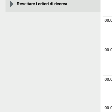
Resettare i criteri di ricerca
00.
00.
00.
00.