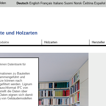
lden
Deutsch
English
Français
Italiano
Suomi
Norsk
Čeština
Español
te und Holzarten
odukte
Holzarten
Hersteller
fenen Datenbank für
rmationen zu Bauteilen
sammengeführt und
sätze können nach
gefiltert werden. Lignum
tauschformat IFC von
tellt die Daten über
e Daten eignen sich damit
ung von Gebäudemodellen