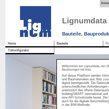
Anme
Lignumdata
Bauteile, Bauproduk
Home
Bauteile
Pr
Türkonfigurator
Willkommen bei Lignumdata, der of
Baulösungen mit Holz.
Auf dieser Plattform werden Info
und Baumaterialien aus Holz zu
digital bereitgestellt. Die Daten
unterschiedlichen Anforderungen 
unterstützt das offene Datenaus
buildingSMART international und s
eine API-Schnittstelle bereit. Di
auch für die digitale Beschreib
in der BIM-Methode.