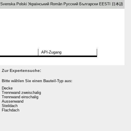
Svenska
Polski
Український
Român
Русский
Български
EESTI
日本語
API-Zugang
Zur Expertensuche:
Bitte wählen Sie einen Bauteil-Typ aus:
Decke
Trennwand zweischalig
Trennwand einschalig
Aussenwand
Steildach
Flachdach