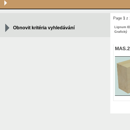
Page
1
z 
Obnovit kritéria vyhledávání
Lignum I
Grafický
MAS.2