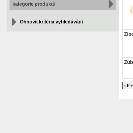
kategorie produktů
Obnovit kritéria vyhledávání
Zis
Züb
« Prv