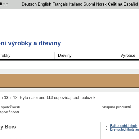
it se
Deutsch
English
Français
Italiano
Suomi
Norsk
Čeština
Español
ní výrobky a dřeviny
robky
Dřeviny
Výrobce
ka
12
z 12. Bylo nalezeno
113
odpovídajících položek.
 společnosti
Skupina produktů
společnosti
ly Bois
Balkenschichtholz
Brettschichtholz a