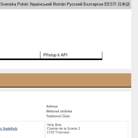
Svenska
Polski
Український
Român
Русский
Български
EESTI
日本語
Přístup k API
Adresa
Webová stránka
Telefonní číslo
Yerly Bois
us Nadelholz
Chemin de la Scierie 2
1733 Treyvaux