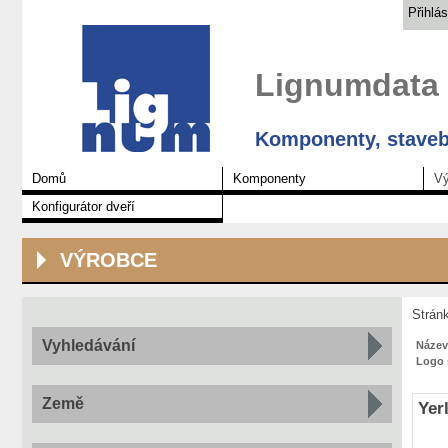
Přihlás
Lignumdata
Komponenty, staveb
Domů
Komponenty
Vý
Konfigurátor dveří
VÝROBCE
Strán
Vyhledávání
Název
Logo 
Země
Yer