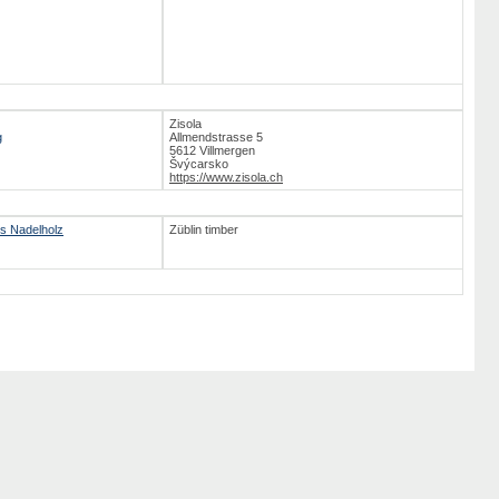
Zisola
g
Allmendstrasse 5
5612 Villmergen
Švýcarsko
https://www.zisola.ch
us Nadelholz
Züblin timber