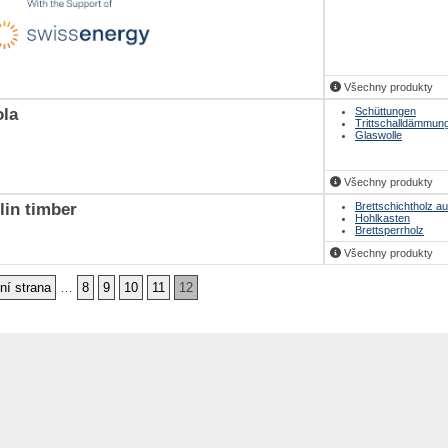
Všechny produkty
ola
Schüttungen
Trittschalldämmun
Glaswolle
Všechny produkty
lin timber
Brettschichtholz a
Hohlkasten
Brettsperrholz
Všechny produkty
ní strana
…
8
9
10
11
12