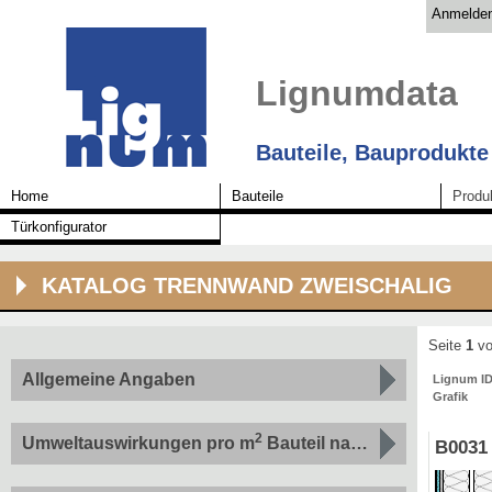
Anmelde
Lignumdata
Bauteile, Bauprodukte
Home
Bauteile
Produ
Türkonfigurator
KATALOG TRENNWAND ZWEISCHALIG
Seite
1
vo
Allgemeine Angaben
Lignum I
Grafik
2
Umweltauswirkungen pro m
Bauteil nach Indikatoren
B0031