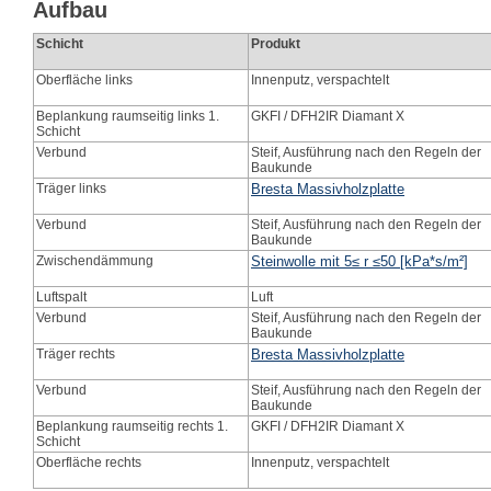
Aufbau
Schicht
Produkt
Oberfläche links
Innenputz, verspachtelt
Beplankung raumseitig links 1.
GKFI / DFH2IR Diamant X
Schicht
Verbund
Steif, Ausführung nach den Regeln der
Baukunde
Träger links
Bresta Massivholzplatte
Verbund
Steif, Ausführung nach den Regeln der
Baukunde
Zwischendämmung
Steinwolle mit 5≤ r ≤50 [kPa*s/m²]
Luftspalt
Luft
Verbund
Steif, Ausführung nach den Regeln der
Baukunde
Träger rechts
Bresta Massivholzplatte
Verbund
Steif, Ausführung nach den Regeln der
Baukunde
Beplankung raumseitig rechts 1.
GKFI / DFH2IR Diamant X
Schicht
Oberfläche rechts
Innenputz, verspachtelt