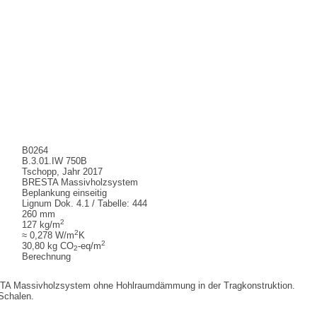
B0264
B.3.01.IW 750B
Tschopp, Jahr 2017
BRESTA Massivholzsystem
Beplankung einseitig
Lignum Dok. 4.1 / Tabelle: 444
260 mm
2
127 kg/m
2
≈ 0,278 W/m
K
2
30,80 kg CO
-eq/m
2
Berechnung
STA Massivholzsystem ohne Hohlraumdämmung in der Tragkonstruktion.
Schalen.