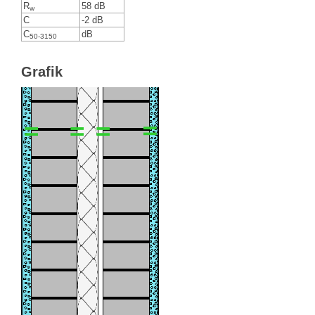
R
58 dB
w
C
-2 dB
C
dB
50-3150
Grafik