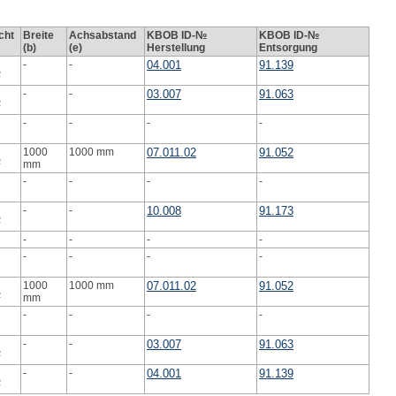
cht
Breite
Achsabstand
KBOB ID-№
KBOB ID-№
(b)
(e)
Herstellung
Entsorgung
-
-
04.001
91.139
2
-
-
03.007
91.063
2
-
-
-
-
1000
1000 mm
07.011.02
91.052
2
mm
-
-
-
-
-
-
10.008
91.173
2
-
-
-
-
-
-
-
-
1000
1000 mm
07.011.02
91.052
2
mm
-
-
-
-
-
-
03.007
91.063
2
-
-
04.001
91.139
2