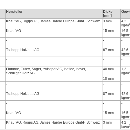
Hersteller
Dicke
Gewi
[mm]
Knauf AG, Rigips AG, James Hardie Europe GmbH Schweiz
3 mm
4,2
kg/m
Knauf AG
15 mm
16,5
kg/m
-
-
-
Tschopp Holzbau AG
87 mm
42,6
kg/m
-
-
-
Flumroc, Gutex, Sager, swisspor AG, Isofloc, Isover,
40 mm
1,3
Schilliger Holz AG
kg/m
-
10 mm
-
-
-
-
Tschopp Holzbau AG
87 mm
42,6
kg/m
-
-
-
Knauf AG
15 mm
16,5
kg/m
Knauf AG, Rigips AG, James Hardie Europe GmbH Schweiz
3 mm
4,2
kg/m