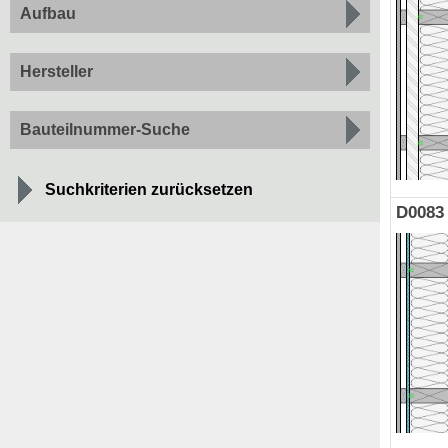
Aufbau
Hersteller
Bauteilnummer-Suche
Suchkriterien zurücksetzen
D0083