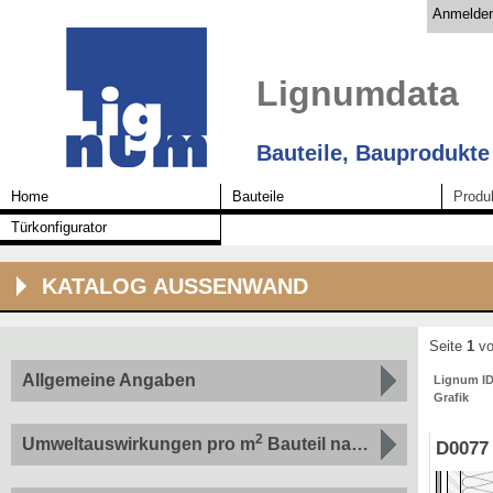
Anmelde
Lignumdata
Bauteile, Bauprodukte
Home
Bauteile
Produ
Türkonfigurator
KATALOG AUSSENWAND
Seite
1
vo
Allgemeine Angaben
Lignum I
Grafik
2
Umweltauswirkungen pro m
Bauteil nach Indikatoren
D0077