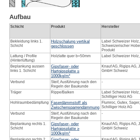
Aufbau
Schicht
Produkt
Hersteller
Bekleidung links 1.
Holzschalung vertikal
Label Schweizer Holz
Schicht
Schweizerischer Hobe
geschlossen
Produkt
Lattung / Profile
Holzlatte quer b=50mm
Label Schweizer Holz,
(Hinterlüftung)
Beplankung aussen
Gipsfaser- oder
Knauf AG, Rigips AG,
links 1. Schicht
GmbH Schweiz
Hartgipsplatte ≥
1000kg/m³
Verbund
Steif, Ausführung nach den
-
Regeln der Baukunde
Träger
Rippe/Balken
Label Schweizer Holz,
Schilliger Holz AG
Hohlraumbedämpfung
Faserdämmstoff als
Flumroc, Gutex, Sager,
Schilliger Holz AG
Zwischensparrendämmung
Verbund
Steif, Ausführung nach den
-
Regeln der Baukunde
Beplankung rechts 1.
Gipsfaser- oder
Knauf AG, Rigips AG,
Schicht
GmbH Schweiz
Hartgipsplatte ≥
1000kg/m³
Beplankung rechts 2.
Gipsfaser- oder
Knauf AG, Rigips AG,