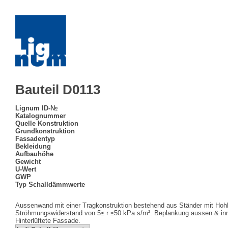
Bauteil D0113
Lignum ID-№
Katalognummer
Quelle Konstruktion
Grundkonstruktion
Fassadentyp
Bekleidung
Aufbauhöhe
Gewicht
U-Wert
GWP
Typ Schalldämmwerte
Aussenwand mit einer Tragkonstruktion bestehend aus Ständer mit Hoh
Ströhmungswiderstand von 5≤ r ≤50 kPa s/m². Beplankung aussen & inne
Hinterlüftete Fassade.