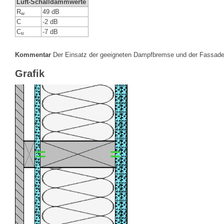
Luft-Schalldämmwerte
R
49 dB
w
C
-2 dB
C
-7 dB
tr
Kommentar
Der Einsatz der geeigneten Dampfbremse und der Fassaden
Grafik