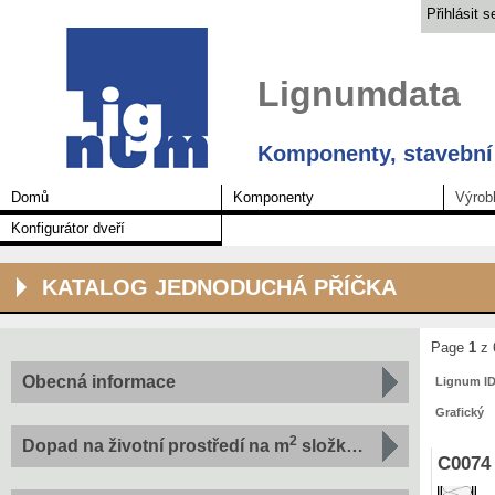
Přihlásit s
Lignumdata
Komponenty, stavební 
Domů
Komponenty
Výrob
Konfigurátor dveří
KATALOG JEDNODUCHÁ PŘÍČKA
Page
1
z 
Obecná informace
Lignum I
Grafický
2
Dopad na životní prostředí na m
složku podle indikátoru
C0074