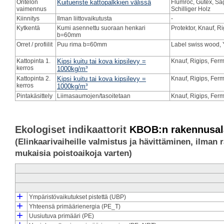
Ontelon
Kuitueriste kattopalkkien välissä
Flumroc, Gutex, Sag
vaimennus
Schilliger Holz
Kiinnitys
Ilman liittovaikutusta
-
Kytkentä
Kumi asennettu suoraan henkari
Protektor, Knauf, R
b=60mm
Orret / profiilit
Puu rima b=60mm
Label swiss wood, 
Kattopinta 1.
Kipsi kuitu tai kova kipsilevy =
Knauf, Rigips, Ferm
kerros
1000kg/m³
Kattopinta 2.
Kipsi kuitu tai kova kipsilevy =
Knauf, Rigips, Ferm
kerros
1000kg/m³
Pintakäsittely
Liimasaumojen/tasoitetaan
Knauf, Rigips, Ferm
Ekologiset indikaattorit
KBOB:n rakennusalal
(Elinkaarivaiheille valmistus ja hävittäminen, ilman 
mukaisia poistoaikoja varten)
+
Ympäristövaikutukset pistettä (UBP)
┣
┗
+
Tuotannon ympäristövaikutukset (UBP_pro)
Hävittämisestä aiheutuvat ympäristövaikutukset (UBP_dis)
Yhteensä primäärienergia (PE_T)
┣
┃
┃
┗
┣
┗
+
Tuotannon primäärienergia (PE_pro)
Ensiöenergia loppusijoituksesta (PE_dis)
Primäärienergian tuotanto, energiankulutus (PE_E_pro)
Primäärienergian tuotanto, materiaalisidottu (PE_M_pro)
Uusiutuva primääri (PE)
┣
┃
┃
┗
┣
┗