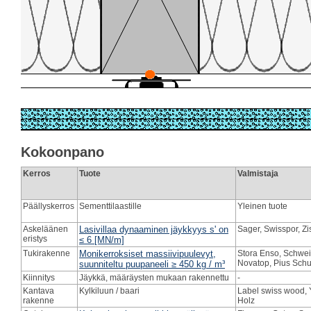
Kokoonpano
Kerros
Tuote
Valmistaja
Päällyskerros
Sementtilaastille
Yleinen tuote
Askeläänen
Lasivillaa dynaaminen jäykkyys s' on
Sager, Swisspor, Zi
eristys
≤ 6 [MN/m]
Tukirakenne
Monikerroksiset massiivipuulevyt,
Stora Enso, Schweiz
Novatop, Pius Schul
suunniteltu puupaneeli ≥ 450 kg / m³
Kiinnitys
Jäykkä, määräysten mukaan rakennettu
-
Kantava
Kylkiluun / baari
Label swiss wood, Y
rakenne
Holz