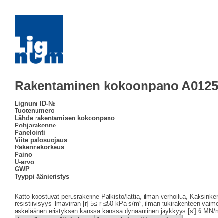
Rakentaminen kokoonpano A0125
Lignum ID-№
Tuotenumero
Lähde rakentamisen kokoonpano
Pohjarakenne
Panelointi
Viite palosuojaus
Rakennekorkeus
Paino
U-arvo
GWP
Tyyppi äänieristys
Katto koostuvat perusrakenne Palkisto/lattia, ilman verhoilua, Kaksinker
resistiivisyys ilmavirran [r] 5≤ r ≤50 kPa s/m², ilman tukirakenteen vai
askeläänen eristyksen kanssa kanssa dynaaminen jäykkyys [s'] 6 MN/m³