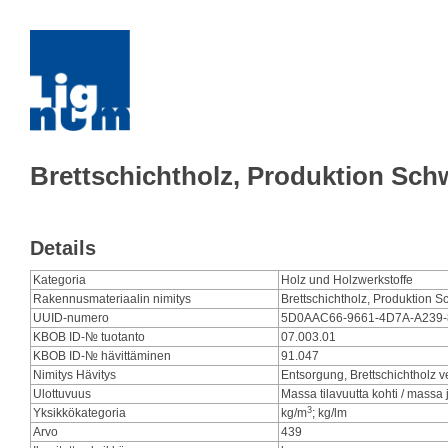
Brettschichtholz, Produktion Sch
Details
Kategoria
Holz und Holzwerkstoffe
Rakennusmateriaalin nimitys
Brettschichtholz, Produktion S
UUID-numero
5D0AAC66-9661-4D7A-A239
KBOB ID-№ tuotanto
07.003.01
KBOB ID-№ hävittäminen
91.047
Nimitys Hävitys
Entsorgung, Brettschichtholz v
Ulottuvuus
Massa tilavuutta kohti / massa
3
Yksikkökategoria
kg/m
; kg/lm
Arvo
439