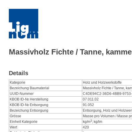
Massivholz Fichte / Tanne, kammer
Details
Kategorie
Holz und Holzwerkstoffe
Bezeichung Baumaterial
Massivholz Fichte / Tanne, kam
UUID-Nummer
C4DE94C2-36D6-4BB9-9753
KBOB ID-№ Herstellung
07.011.02
KBOB ID-№ Entsorgung
91.052
Bezeichung Entsorgung
Entsorgung, Holz und Holzwerk
Grösse
Masse pro Volumen / Masse pr
3
Einheit Kategorie
kg/m
; kg/lm
Wert
420