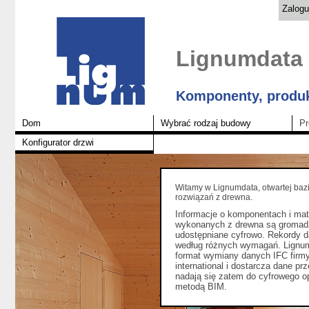
Zalogu
Lignumdata
Komponenty, produk
Dom
Wybrać rodzaj budowy
Pr
Konfigurator drzwi
Witamy w Lignumdata, otwartej ba
rozwiązań z drewna.
Informacje o komponentach i mat
wykonanych z drewna są gromadzo
udostępniane cyfrowo. Rekordy d
według różnych wymagań. Lignum
format wymiany danych IFC firm
international i dostarcza dane prz
nadają się zatem do cyfrowego o
metodą BIM.