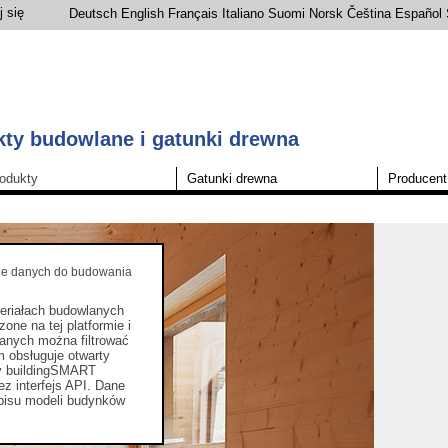
j się
Deutsch
English
Français
Italiano
Suomi
Norsk
Čeština
Español
ty budowlane i gatunki drewna
odukty
Gatunki drewna
Producent
zie danych do budowania
eriałach budowlanych
ne na tej platformie i
anych można filtrować
 obsługuje otwarty
y buildingSMART
ez interfejs API. Dane
pisu modeli budynków