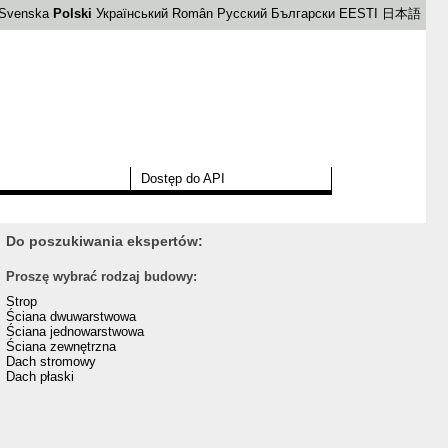
Svenska
Polski
Український
Român
Русский
Български
EESTI
日本語
Dostęp do API
Do poszukiwania ekspertów:
Proszę wybrać rodzaj budowy:
Strop
Ściana dwuwarstwowa
Ściana jednowarstwowa
Ściana zewnętrzna
Dach stromowy
Dach płaski