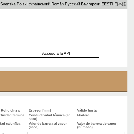
Svenska
Polski
Український
Român
Русский
Български
EESTI
日本語
e
Acceso a la API
e Rohdichte ρ
Espesor [mm]
Válido hasta
tividad térmica
Conductividad térmica (en
Mortero
seco)
ad calorífica
Valor de barrera al vapor
Valor de barrera de vapor
(seco)
(húmedo)