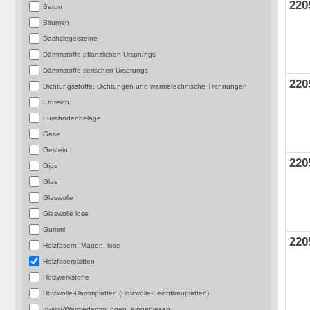
220
Beton
Bitumen
Dachziegelsteine
Dämmstoffe pflanzlichen Ursprungs
Dämmstoffe tierischen Ursprungs
220
Dichtungsstoffe, Dichtungen und wärmetechnische Trennungen
Erdreich
Fussbodenbeläge
Gase
Gestein
220
Gips
Glas
Glaswolle
Glaswolle lose
Gummi
220
Holzfasern: Matten, lose
Holzfaserplatten
Holzwerkstoffe
Holzwolle-Dämmplatten (Holzwolle-Leichtbauplatten)
In-situ-Wärmedämmungen, eingeblasen