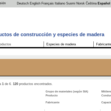
esión
Deutsch
English
Français
Italiano
Suomi
Norsk
Čeština
Español
ctos de construcción y especies de madera
oductos
Especies de madera
Fabricant
na
1
de 6.
120
productos encontrados.
Grupo de materiales (según SIA)
Mittler
Producto
Conduc
Fabricante
Capacid