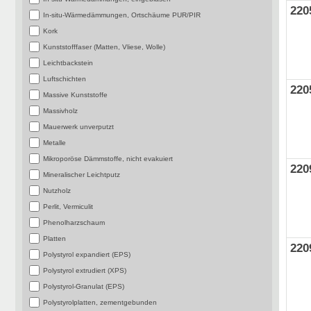
220
In-situ-Wärmedämmungen, Ortschäume PUR/PIR
Kork
Kunststofffaser (Matten, Vliese, Wolle)
Leichtbackstein
Luftschichten
220
Massive Kunststoffe
Massivholz
Mauerwerk unverputzt
Metalle
Mikroporöse Dämmstoffe, nicht evakuiert
220
Mineralischer Leichtputz
Nutzholz
Perlit, Vermiculit
Phenolharzschaum
Platten
220
Polystyrol expandiert (EPS)
Polystyrol extrudiert (XPS)
Polystyrol-Granulat (EPS)
Polystyrolplatten, zementgebunden