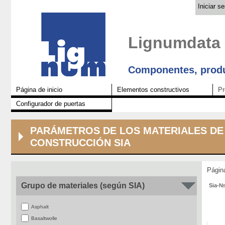
Iniciar s
Lignumdata
Componentes, produ
Página de inicio
Elementos constructivos
Pr
Configurador de puertas
PARÁMETROS DE LOS MATERIALES DE
CONSTRUCCIÓN SIA
Pági
Grupo de materiales (según SIA)
Sia-№
Asphalt
Basaltwolle