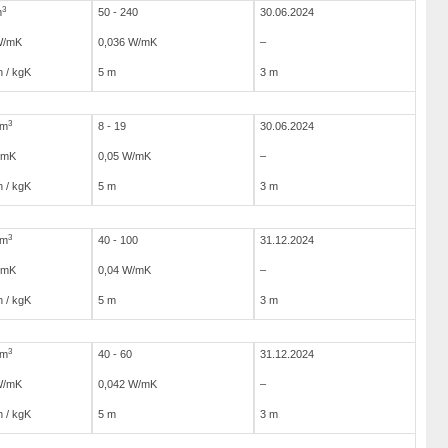
3
m
50 - 240
30.06.2024
W/mK
0,036 W/mK
–
 / kgK
5 m
3 m
3
/m
8 - 19
30.06.2024
/mK
0,05 W/mK
–
 / kgK
5 m
3 m
3
/m
40 - 100
31.12.2024
/mK
0,04 W/mK
–
 / kgK
5 m
3 m
3
/m
40 - 60
31.12.2024
W/mK
0,042 W/mK
–
 / kgK
5 m
3 m