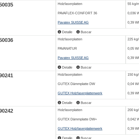
50035
Holzfaserplatten
55 kg/
PAVAFLEX-CONFORT 36
0,036 
Pavatex SUISSE AG
0,39 Wh
Detalle
Buscar
50036
Holzfaserplatten
225 kg
PAVANATUR
0,05 W
Pavatex SUISSE AG
0,39 Wh
Detalle
Buscar
90241
Holzfaserplatten
150 kg
GUTEX Dämmplatte DW
0,04 W
GUTEX Holzfaserplattenwerk
0,39 Wh
Detalle
Buscar
90242
Holzfaserplatten
200 kg
GUTEX Dämmplatte DW+
0,042 
GUTEX Holzfaserplattenwerk
0,39 Wh
Detalle
Buscar