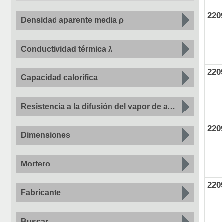
220
Densidad aparente media ρ
Conductividad térmica λ
220
Capacidad calorífica
Resistencia a la difusión del vapor de agua
220
Dimensiones
Mortero
220
Fabricante
Buscar