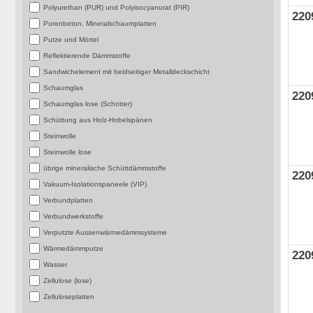
Polyurethan (PUR) und Polyisocyanurat (PIR)
220
Porenbeton, Mineralschaumplatten
Putze und Mörtel
Reflektierende Dämmstoffe
Sandwichelement mit beidseitiger Metalldeckschicht
Schaumglas
220
Schaumglas lose (Schotter)
Schüttung aus Holz-Hobelspänen
Steinwolle
Steinwolle lose
übrige mineralische Schüttdämmstoffe
220
Vakuum-Isolationspaneele (VIP)
Verbundplatten
Verbundwerkstoffe
Verputzte Aussenwärmedämmsysteme
Wärmedämmputze
220
Wasser
Zellulose (lose)
Zelluloseplatten