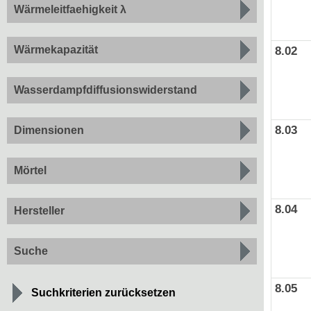
Wärmeleitfaehigkeit λ
Wärmekapazität
8.02
Wasserdampfdiffusionswiderstand
8.03
Dimensionen
Mörtel
8.04
Hersteller
Suche
8.05
Suchkriterien zurücksetzen