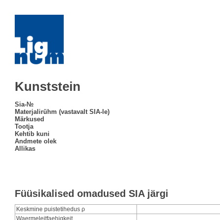
Kunststein
Sia-№
Materjalirühm (vastavalt SIA-le)
Märkused
Tootja
Kehtib kuni
Andmete olek
Allikas
Füüsikalised omadused SIA järgi
Keskmine puistetihedus ρ
Waermeleitfaehigkeit