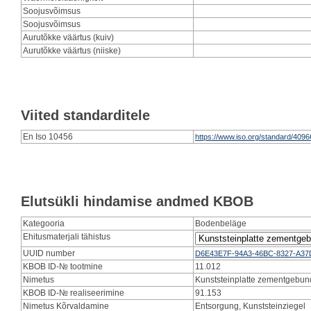
Soojusvõimsus
Soojusvõimsus
Aurutõkke väärtus (kuiv)
Aurutõkke väärtus (niiske)
Viited standarditele
En Iso 10456
https://www.iso.org/standard/4096
Elutsükli hindamise andmed KBOB
Kategooria
Bodenbeläge
Ehitusmaterjali tähistus
UUID number
D6E43E7F-94A3-46BC-8327-A3
KBOB ID-№ tootmine
11.012
Nimetus
Kunststeinplatte zementgebu
KBOB ID-№ realiseerimine
91.153
Nimetus Kõrvaldamine
Entsorgung, Kunststeinziegel