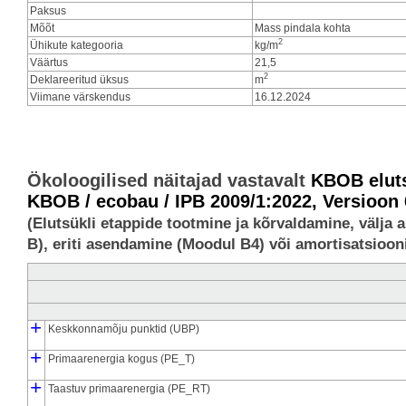
Paksus
Mõõt
Mass pindala kohta
2
Ühikute kategooria
kg/m
Väärtus
21,5
2
Deklareeritud üksus
m
Viimane värskendus
16.12.2024
Ökoloogilised näitajad vastavalt
KBOB eluts
KBOB / ecobau / IPB 2009/1:2022, Versioon 
(Elutsükli etappide tootmine ja kõrvaldamine, välja 
B), eriti asendamine (Moodul B4) või amortisatsiooni
+
Keskkonnamõju punktid (UBP)
┣
┗
+
Tootmise keskkonnamõjud (UBP_pro)
Kõrvaldamise keskkonnamõjud (UBP_dis)
Primaarenergia kogus (PE_T)
┣
┃
┃
┗
┣
┗
+
Tootmise esmane energia (PE_pro)
Primaarenergia kõrvaldamisest (PE_dis)
Primaarenergia tootmine, energeetiliselt tarbitud (PE_E_pro)
Primaarenergia tootmine, materjaliga seotud (PE_M_pro)
Taastuv primaarenergia (PE_RT)