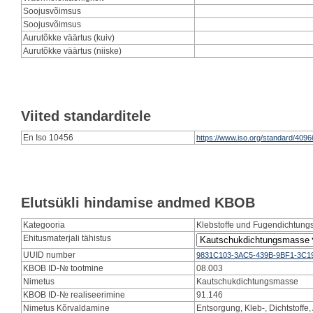
Soojusvõimsus
Soojusvõimsus
Aurutõkke väärtus (kuiv)
Aurutõkke väärtus (niiske)
Viited standarditele
En Iso 10456
https://www.iso.org/standard/4096
Elutsükli hindamise andmed KBOB
Kategooria
Klebstoffe und Fugendichtun
Ehitusmaterjali tähistus
UUID number
9831C103-3AC5-439B-9BF1-3C1
KBOB ID-№ tootmine
08.003
Nimetus
Kautschukdichtungsmasse
KBOB ID-№ realiseerimine
91.146
Nimetus Kõrvaldamine
Entsorgung, Kleb-, Dichtstoffe,