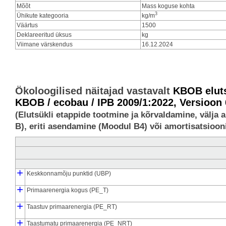
Mõõt
Mass koguse kohta
3
Ühikute kategooria
kg/m
Väärtus
1500
Deklareeritud üksus
kg
Viimane värskendus
16.12.2024
Ökoloogilised näitajad vastavalt
KBOB eluts
KBOB / ecobau / IPB 2009/1:2022, Versioon 
(Elutsükli etappide tootmine ja kõrvaldamine, välja 
B), eriti asendamine (Moodul B4) või amortisatsiooni
+
Keskkonnamõju punktid (UBP)
┣
┗
+
Tootmise keskkonnamõjud (UBP_pro)
Kõrvaldamise keskkonnamõjud (UBP_dis)
Primaarenergia kogus (PE_T)
┣
┃
┃
┗
┣
┗
+
Tootmise esmane energia (PE_pro)
Primaarenergia kõrvaldamisest (PE_dis)
Primaarenergia tootmine, energeetiliselt tarbitud (PE_E_pro)
Primaarenergia tootmine, materjaliga seotud (PE_M_pro)
Taastuv primaarenergia (PE_RT)
┣
┃
┃
┗
┣
┗
+
Taastuv primaarenergia tootmisel (PE_RT_pro)
Taastuv primaarenergia kõrvaldamisest (PE_RT_dis)
Taastuv primaarenergia põlvkonnast, energiamahust (PE_RE_pro
Materjalil põhinev taastuv primaarenergia tootmine (PE_RM_pro)
Taastumatu primaarenergia (PE_NRT)