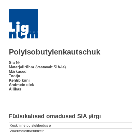
Polyisobutylenkautschuk
Sia-№
Materjalirühm (vastavalt SIA-le)
Märkused
Tootja
Kehtib kuni
Andmete olek
Allikas
Füüsikalised omadused SIA järgi
Keskmine puistetihedus ρ
Waermeleitfaehigkeit