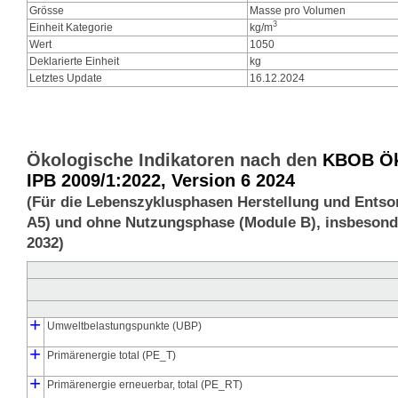
Grösse
Masse pro Volumen
3
Einheit Kategorie
kg/m
Wert
1050
Deklarierte Einheit
kg
Letztes Update
16.12.2024
Ökologische Indikatoren nach den
KBOB Öko
IPB 2009/1:2022, Version 6 2024
(Für die Lebenszyklusphasen Herstellung und Entso
A5) und ohne Nutzungsphase (Module B), insbesonde
2032)
+
Umweltbelastungspunkte (UBP)
┣
┗
+
Umweltbelastungspunkte Herstellung (UBP_pro)
Umweltbelastungspunkte Entsorgung (UBP_dis)
Primärenergie total (PE_T)
┣
┃
┃
┗
┣
┗
+
Primärenergie Herstellung (PE_pro)
Primärenergie Entsorgung (PE_dis)
Primärenergie Herstellung, energetisch genutzt (PE_E_pro)
Primärenergie Herstellung, stofflich gebunden (PE_M_pro)
Primärenergie erneuerbar, total (PE_RT)