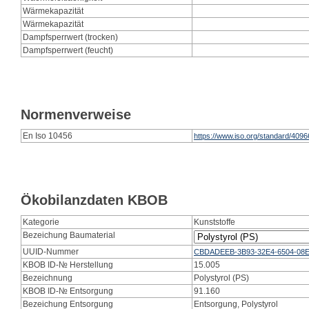
Wärmekapazität
Wärmekapazität
Dampfsperrwert (trocken)
Dampfsperrwert (feucht)
Normenverweise
En Iso 10456
https://www.iso.org/standard/4096
Ökobilanzdaten KBOB
Kategorie
Kunststoffe
Bezeichung Baumaterial
UUID-Nummer
CBDADEEB-3B93-32E4-6504-08
KBOB ID-№ Herstellung
15.005
Bezeichnung
Polystyrol (PS)
KBOB ID-№ Entsorgung
91.160
Bezeichung Entsorgung
Entsorgung, Polystyrol