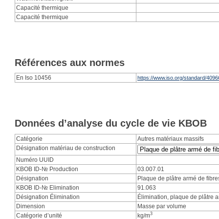
Capacité thermique
Capacité thermique
Références aux normes
En Iso 10456
https://www.iso.org/standard/4096
Données d’analyse du cycle de vie KBOB
Catégorie
Autres matériaux massifs
Désignation matériau de construction
Numéro UUID
KBOB ID-№ Production
03.007.01
Désignation
Plaque de plâtre armé de fibre
KBOB ID-№ Elimination
91.063
Désignation Élimination
Élimination, plaque de plâtre a
Dimension
Masse par volume
3
Catégorie d’unité
kg/m