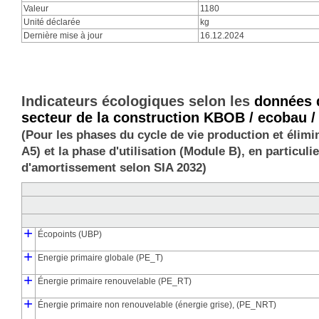
Valeur
1180
Unité déclarée
kg
Dernière mise à jour
16.12.2024
Indicateurs écologiques selon les
données d
secteur de la construction KBOB / ecobau /
(Pour les phases du cycle de vie production et élimi
A5) et la phase d'utilisation (Module B), en particu
d'amortissement selon SIA 2032)
+
Écopoints (UBP)
┣
┗
+
Points d'impact environnemental de la production (UBP_pro)
Points d'impact environnemental de l'élimination (UBP_dis)
Energie primaire globale (PE_T)
┣
┃
┃
┗
┣
┗
+
Energie primaire de production (PE_pro)
Énergie primaire de l'élimination (PE_dis)
Production d'énergie primaire, énergétiquement consommée (PE
Production d'énergie primaire, matériellement liée (PE_M_pro)
Énergie primaire renouvelable (PE_RT)
┣
┃
┃
┗
┣
┗
+
Énergie primaire renouvelable de la production (PE_RT_pro)
Énergie primaire renouvelable de l'élimination (PE_RT_dis)
Energie primaire renouvelable de la production, consommée én
Energie primaire renouvelable de la production, liée matérielle
Énergie primaire non renouvelable (énergie grise), (PE_NRT)