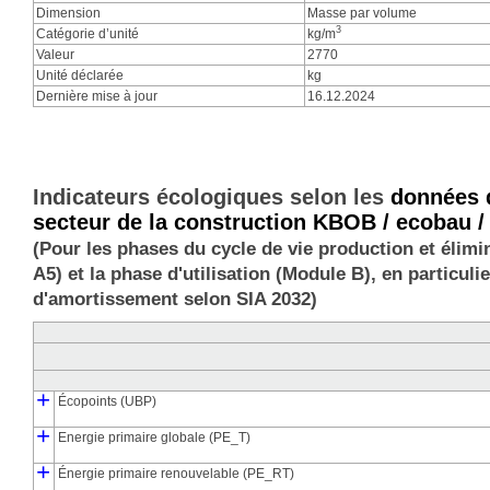
Dimension
Masse par volume
3
Catégorie d’unité
kg/m
Valeur
2770
Unité déclarée
kg
Dernière mise à jour
16.12.2024
Indicateurs écologiques selon les
données d
secteur de la construction KBOB / ecobau /
(Pour les phases du cycle de vie production et élimi
A5) et la phase d'utilisation (Module B), en particu
d'amortissement selon SIA 2032)
+
Écopoints (UBP)
┣
┗
+
Points d'impact environnemental de la production (UBP_pro)
Points d'impact environnemental de l'élimination (UBP_dis)
Energie primaire globale (PE_T)
┣
┃
┃
┗
┣
┗
+
Energie primaire de production (PE_pro)
Énergie primaire de l'élimination (PE_dis)
Production d'énergie primaire, énergétiquement consommée (PE
Production d'énergie primaire, matériellement liée (PE_M_pro)
Énergie primaire renouvelable (PE_RT)