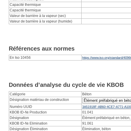
Capacité thermique
Capacité thermique
Valeur de barrière à la vapeur (sec)
Valeur de barrière à la vapeur (humide)
Références aux normes
En Iso 10456
https://www.iso.org/standard/4096
Données d’analyse du cycle de vie KBOB
Catégorie
Béton
Désignation matériau de construction
Numéro UUID
3A51918F-AB60-4CE7-A771-A10
KBOB ID-№ Production
01.041
Désignation
Élément préfabriqué en béton, 
KBOB ID-№ Elimination
91.061
Désignation Élimination
Élimination, béton