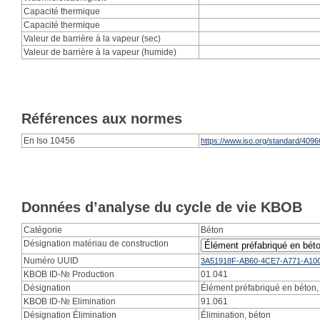
Capacité thermique
Capacité thermique
Valeur de barrière à la vapeur (sec)
Valeur de barrière à la vapeur (humide)
Références aux normes
En Iso 10456
https://www.iso.org/standard/4096
Données d’analyse du cycle de vie KBOB
Catégorie
Béton
Désignation matériau de construction
Numéro UUID
3A51918F-AB60-4CE7-A771-A10
KBOB ID-№ Production
01.041
Désignation
Élément préfabriqué en béton, 
KBOB ID-№ Elimination
91.061
Désignation Élimination
Élimination, béton