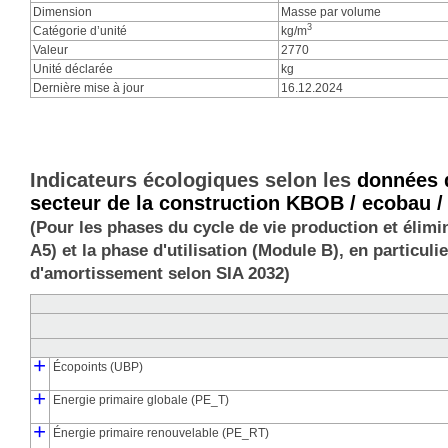
Dimension
Masse par volume
3
Catégorie d’unité
kg/m
Valeur
2770
Unité déclarée
kg
Dernière mise à jour
16.12.2024
Indicateurs écologiques selon les
données d
secteur de la construction KBOB / ecobau /
(Pour les phases du cycle de vie production et élimi
A5) et la phase d'utilisation (Module B), en particu
d'amortissement selon SIA 2032)
+
Écopoints (UBP)
┣
┗
+
Points d'impact environnemental de la production (UBP_pro)
Points d'impact environnemental de l'élimination (UBP_dis)
Energie primaire globale (PE_T)
┣
┃
┃
┗
┣
┗
+
Energie primaire de production (PE_pro)
Énergie primaire de l'élimination (PE_dis)
Production d'énergie primaire, énergétiquement consommée (PE
Production d'énergie primaire, matériellement liée (PE_M_pro)
Énergie primaire renouvelable (PE_RT)