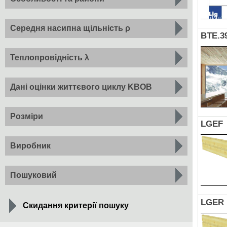
Середня насипна щільність ρ
BTE.3
Теплопровідність λ
Дані оцінки життєвого циклу KBOB
Розміри
LGEF
Виробник
Пошуковий
LGER
Скидання критерії пошуку