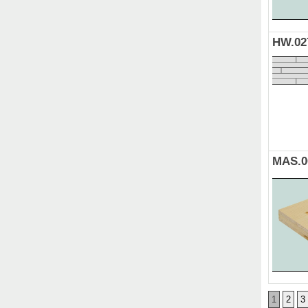
HW.02
MAS.0
1
2
3