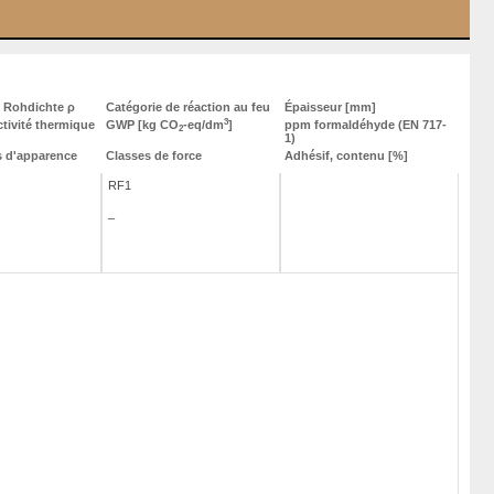
e Rohdichte ρ
Catégorie de réaction au feu
Épaisseur [mm]
3
tivité thermique
GWP [kg CO
-eq/dm
]
ppm formaldéhyde (EN 717-
2
1)
s d'apparence
Classes de force
Adhésif, contenu [%]
RF1
–