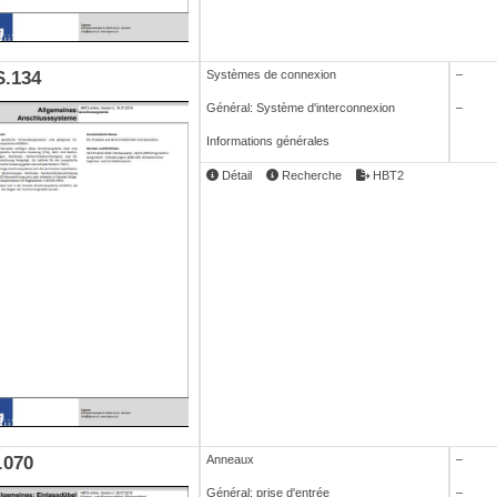
.134
Systèmes de connexion
–
Général: Système d'interconnexion
–
Informations générales
Détail
Recherche
HBT2
.070
Anneaux
–
Général: prise d'entrée
–