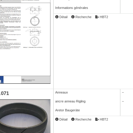
Informations générales
Détail
Recherche
HBT2
.071
Anneaux
–
ancre anneau Rigling
–
Aretor Baugeräte
Détail
Recherche
HBT2