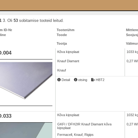
1
3. Oli
53
sobitamise tooteid leitud.
um ID-№
Tooterühm
Mittler
line
Toode
Soojus
Tootja
Välimus
.004
Kõva kipsplaat
1033 k
Knauf Diamant
0,27 W
Knauf
Detail
otsing
HBT2
.033
Kõva kipsplaat
1032 k
GKFI / DFH2IR Knauf Diamant kõva
0,27 W
kipsplaat
Fermacell, Knauf, Rigips