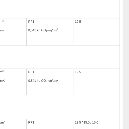
3
/m
RF1
12.5
3
/mK
0,541 kg CO
-eq/dm
2
3
/m
RF1
12.5
3
/mK
0,541 kg CO
-eq/dm
2
3
g/m
RF1
12.5 / 15.0 / 18.0