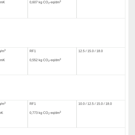
3
/mK
0,607 kg CO
-eq/dm
2
3
g/m
RF1
12.5 / 15.0 / 18.0
3
/mK
0,552 kg CO
-eq/dm
2
3
g/m
RF1
10.0 / 12.5 / 15.0 / 18.0
3
mK
0,773 kg CO
-eq/dm
2