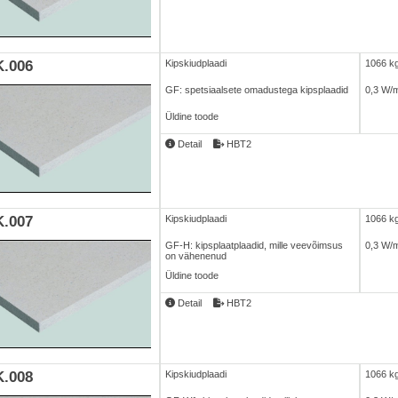
.006
Kipskiudplaadi
1066 k
GF: spetsiaalsete omadustega kipsplaadid
0,3 W/
Üldine toode
Detail
HBT2
.007
Kipskiudplaadi
1066 k
GF-H: kipsplaatplaadid, mille veevõimsus
0,3 W/
on vähenenud
Üldine toode
Detail
HBT2
.008
Kipskiudplaadi
1066 k