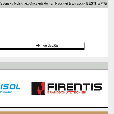
Svenska
Polski
Український
Român
Русский
Български
EESTI
日本語
API juurdepääs