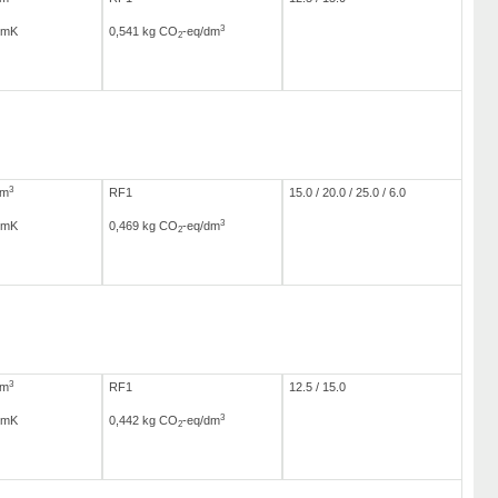
3
/mK
0,541 kg CO
-eq/dm
2
3
/m
RF1
15.0 / 20.0 / 25.0 / 6.0
3
/mK
0,469 kg CO
-eq/dm
2
3
/m
RF1
12.5 / 15.0
3
/mK
0,442 kg CO
-eq/dm
2