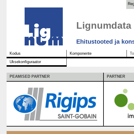
Reg
Lignumdata
Ehitustooted ja kon
Kodus
Komponente
To
Uksekonfiguraator
PEAMISED PARTNER
PARTNER