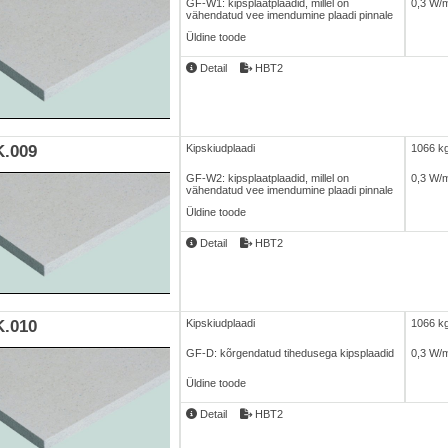
GF-W1: kipsplaatplaadid, millel on
0,3 W/
vähendatud vee imendumine plaadi pinnale
Üldine toode
Detail
HBT2
.009
Kipskiudplaadi
1066 k
GF-W2: kipsplaatplaadid, millel on
0,3 W/
vähendatud vee imendumine plaadi pinnale
Üldine toode
Detail
HBT2
.010
Kipskiudplaadi
1066 k
GF-D: kõrgendatud tihedusega kipsplaadid
0,3 W/
Üldine toode
Detail
HBT2