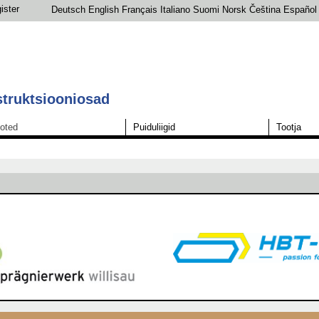
ister
Deutsch
English
Français
Italiano
Suomi
Norsk
Čeština
Español
struktsiooniosad
oted
Puiduliigid
Tootja