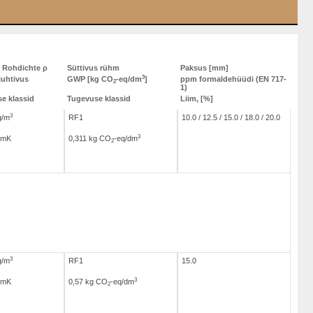
e Rohdichte ρ
Süttivus rühm
Paksus [mm]
3
juhtivus
GWP [kg CO
-eq/dm
]
ppm formaldehüüdi (EN 717-
2
1)
e klassid
Tugevuse klassid
Liim, [%]
3
g/m
RF1
10.0 / 12.5 / 15.0 / 18.0 / 20.0
3
/mK
0,311 kg CO
-eq/dm
2
3
g/m
RF1
15.0
3
/mK
0,57 kg CO
-eq/dm
2