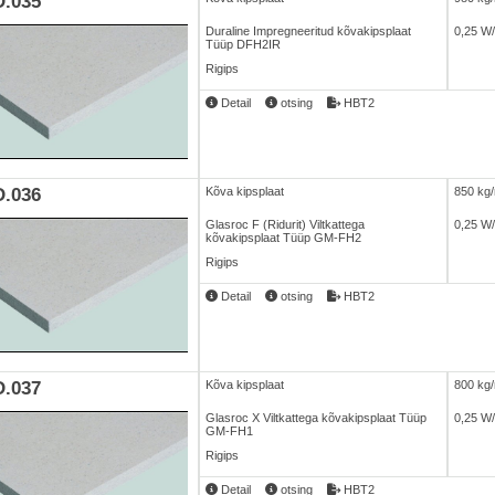
.035
Duraline Impregneeritud kõvakipsplaat
0,25 W
Tüüp DFH2IR
Rigips
Detail
otsing
HBT2
.036
Kõva kipsplaat
850 kg
Glasroc F (Ridurit) Viltkattega
0,25 W
kõvakipsplaat Tüüp GM-FH2
Rigips
Detail
otsing
HBT2
.037
Kõva kipsplaat
800 kg
Glasroc X Viltkattega kõvakipsplaat Tüüp
0,25 W
GM-FH1
Rigips
Detail
otsing
HBT2