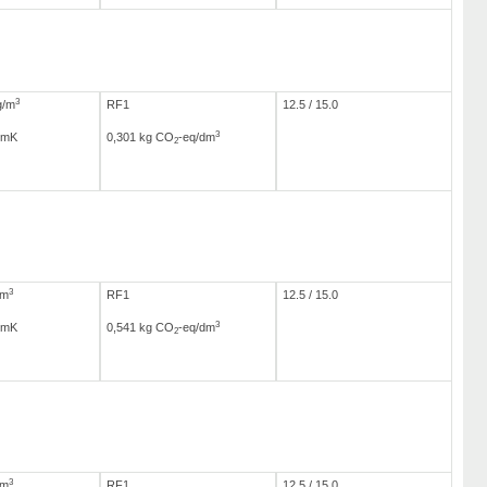
3
g/m
RF1
12.5 / 15.0
3
/mK
0,301 kg CO
-eq/dm
2
3
/m
RF1
12.5 / 15.0
3
/mK
0,541 kg CO
-eq/dm
2
3
/m
RF1
12.5 / 15.0