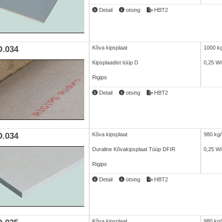
Detail
otsing
HBT2
.034
Kõva kipsplaat
1000 k
Kipsplaadist tüüp D
0,25 W
Rigips
Detail
otsing
HBT2
.034
Kõva kipsplaat
980 kg
Duraline Kõvakipsplaat Tüüp DFIR
0,25 W
Rigips
Detail
otsing
HBT2
Kõva kipsplaat
980 kg