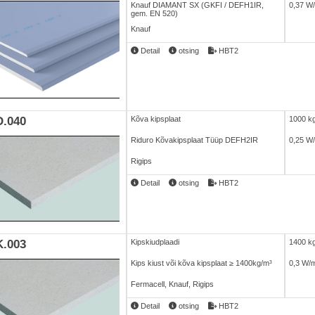
Knauf DIAMANT SX (GKFI / DEFH1IR,
0,37 W
gem. EN 520)
Knauf
Detail
otsing
HBT2
.040
Kõva kipsplaat
1000 k
Riduro Kõvakipsplaat Tüüp DEFH2IR
0,25 W
Rigips
Detail
otsing
HBT2
.003
Kipskiudplaadi
1400 k
Kips kiust või kõva kipsplaat ≥ 1400kg/m³
0,3 W/
Fermacell, Knauf, Rigips
Detail
otsing
HBT2