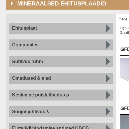
MINERAALSED EHITUSPLAADID
Page
Ehitusplaat
Lign
Graafi
Composites
GFD
Süttivus rühm
Omadused & alad
Keskmine puistetihedus ρ
GFD
Soojusjuhtivus λ
Elutsükli hindamise andmed KBOB