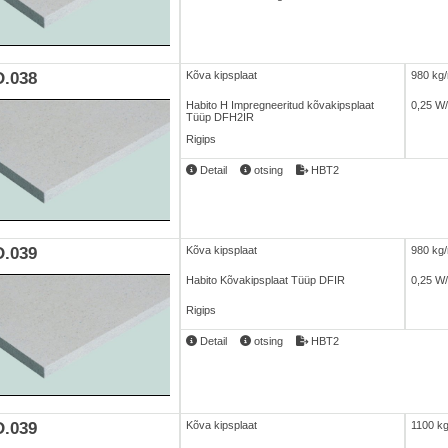
.038
Kõva kipsplaat
980 kg
Habito H Impregneeritud kõvakipsplaat
0,25 W
Tüüp DFH2IR
Rigips
Detail
otsing
HBT2
.039
Kõva kipsplaat
980 kg
Habito Kõvakipsplaat Tüüp DFIR
0,25 W
Rigips
Detail
otsing
HBT2
.039
Kõva kipsplaat
1100 k