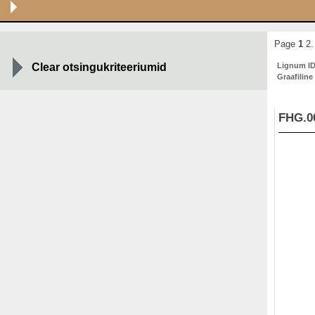
Page
1
2.
Clear otsingukriteeriumid
Lignum I
Graafiline
FHG.0