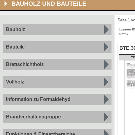
BAUHOLZ UND BAUTEILE
Seite
1
vo
Bauholz
Lignum I
Grafik
Bauteile
BTE.3
Brettschichtholz
Vollholz
Information zu Formaldehyd
Brandverhaltensgruppe
Funktionen & Einsatzbereiche