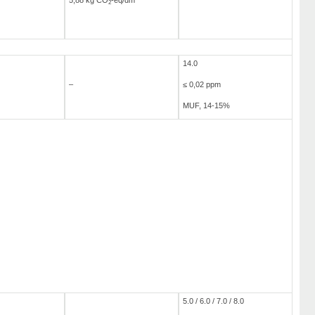
5,88 kg CO
-eq/dm
2
14.0
–
≤ 0,02 ppm
MUF, 14-15%
5.0 / 6.0 / 7.0 / 8.0