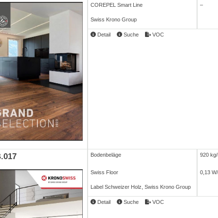
COREPEL Smart Line
–
Swiss Krono Group
Detail
Suche
VOC
.017
Bodenbeläge
920 kg
Swiss Floor
0,13 W
Label Schweizer Holz, Swiss Krono Group
Detail
Suche
VOC