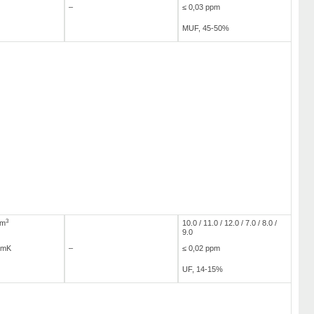
–
≤ 0,03 ppm
MUF, 45-50%
3
/m
10.0 / 11.0 / 12.0 / 7.0 / 8.0 /
9.0
/mK
–
≤ 0,02 ppm
UF, 14-15%