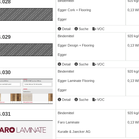
.028
Bindemittel
920 kg
Egger Cork + Flooring
0,13 W
Egger
Detail
Suche
VOC
.029
Bindemittel
920 kg
Egger Design + Flooring
0,13 W
Egger
Detail
Suche
VOC
.030
Bindemittel
920 kg
Egger Laminate Flooring
0,13 W
Egger
Detail
Suche
VOC
.031
Bindemittel
920 kg
Faro Laminate
0,13 W
Kuratle & Jaecker AG