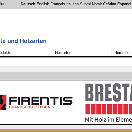
lden
Deutsch
English
Français
Italiano
Suomi
Norsk
Čeština
Español
te und Holzarten
odukte
Holzarten
Hersteller