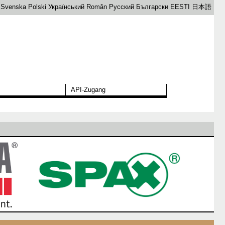
Svenska
Polski
Український
Român
Русский
Български
EESTI
日本語
API-Zugang