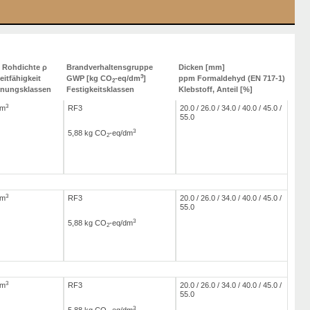
e Rohdichte ρ
Brandverhaltensgruppe
Dicken [mm]
3
itfähigkeit
GWP [kg CO
-eq/dm
]
ppm Formaldehyd (EN 717-1)
2
inungsklassen
Festigkeitsklassen
Klebstoff, Anteil [%]
3
/m
RF3
20.0 / 26.0 / 34.0 / 40.0 / 45.0 /
55.0
3
5,88 kg CO
-eq/dm
2
3
/m
RF3
20.0 / 26.0 / 34.0 / 40.0 / 45.0 /
55.0
3
5,88 kg CO
-eq/dm
2
3
/m
RF3
20.0 / 26.0 / 34.0 / 40.0 / 45.0 /
55.0
3