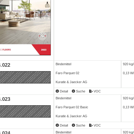
.022
Bindemittel
920 kg
Faro Parquet 02
0,13 W
Kuratle & Jaecker AG
Detail
Suche
VOC
.023
Bindemittel
920 kg
Faro Parquet 02 Basic
0,13 W
Kuratle & Jaecker AG
Detail
Suche
VOC
.024
Bindemittel
920 kg