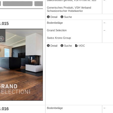
Balkonboden geriffelt, VSH-Profil Nr. 92b
–
Generisches Produkt, VSH Verband
Schweizerischer Hobelwerke
Detail
Suche
.015
Bodenbeläge
–
Grand Selection
–
Swiss Krono Group
Detail
Suche
VOC
.016
Bodenbeläge
–