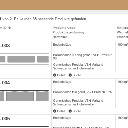
1
von 2. Es wurden
35
passende Produkte gefunden.
um ID-№
Produktgruppe
Mittler
Produktbezeichnung
Wärmele
Hersteller
Ersche
.003
Bodenbeläge
490 kg
Balkonboden 4-seitig gefast, VSH-Profil Nr.
–
90
Generisches Produkt, VSH Verband
Schweizerischer Hobelwerke
Detail
Suche
.004
Bodenbeläge
490 kg
Balkonboden fein gerillt, VSH-Profil Nr. 92a
–
Generisches Produkt, VSH Verband
Schweizerischer Hobelwerke
Detail
Suche
.005
Bodenbeläge
490 kg