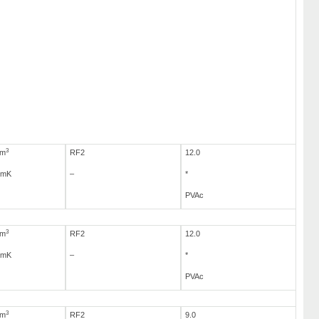
3
/m
RF2
12.0
/mK
–
*
PVAc
3
/m
RF2
12.0
/mK
–
*
PVAc
3
/m
RF2
9.0