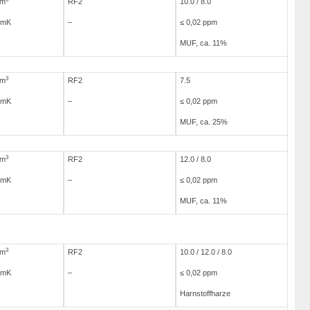
/m
RF2
10.0 / 8.0
/mK
–
≤ 0,02 ppm
MUF, ca. 11%
3
/m
RF2
7.5
/mK
–
≤ 0,02 ppm
MUF, ca. 25%
3
/m
RF2
12.0 / 8.0
/mK
–
≤ 0,02 ppm
MUF, ca. 11%
3
/m
RF2
10.0 / 12.0 / 8.0
/mK
–
≤ 0,02 ppm
Harnstoffharze