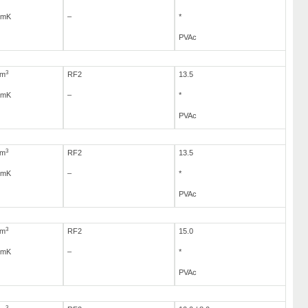
/mK
–
*
PVAc
3
/m
RF2
13.5
/mK
–
*
PVAc
3
/m
RF2
13.5
/mK
–
*
PVAc
3
/m
RF2
15.0
/mK
–
*
PVAc
3