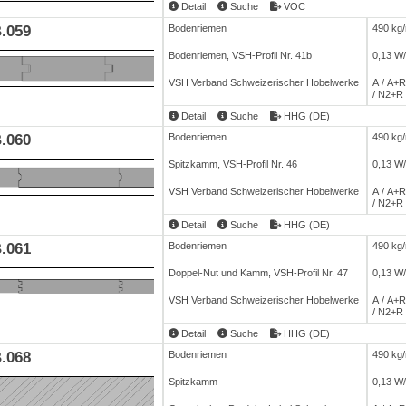
Detail
Suche
VOC
.059
Bodenriemen
490 kg
Bodenriemen, VSH-Profil Nr. 41b
0,13 W
VSH Verband Schweizerischer Hobelwerke
A / A+R
/ N2+R
Detail
Suche
HHG (DE)
.060
Bodenriemen
490 kg
Spitzkamm, VSH-Profil Nr. 46
0,13 W
VSH Verband Schweizerischer Hobelwerke
A / A+R
/ N2+R
Detail
Suche
HHG (DE)
.061
Bodenriemen
490 kg
Doppel-Nut und Kamm, VSH-Profil Nr. 47
0,13 W
VSH Verband Schweizerischer Hobelwerke
A / A+R
/ N2+R
Detail
Suche
HHG (DE)
.068
Bodenriemen
490 kg
Spitzkamm
0,13 W