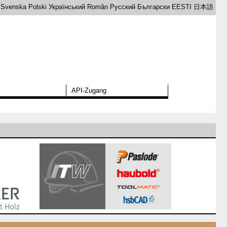
Svenska
Polski
Український
Român
Русский
Български
EESTI
日本語
API-Zugang