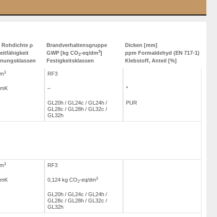
e Rohdichte ρ
Brandverhaltensgruppe
Dicken [mm]
3
itfähigkeit
GWP [kg CO
-eq/dm
]
ppm Formaldehyd (EN 717-1)
2
inungsklassen
Festigkeitsklassen
Klebstoff, Anteil [%]
3
/m
RF3
/mK
–
*
GL20h / GL24c / GL24h /
PUR
GL28c / GL28h / GL32c /
GL32h
3
/m
RF3
3
/mK
0,124 kg CO
-eq/dm
2
GL20h / GL24c / GL24h /
GL28c / GL28h / GL32c /
GL32h