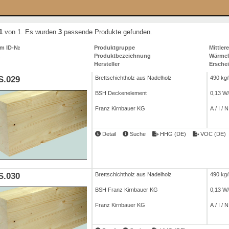
1
von 1. Es wurden
3
passende Produkte gefunden.
um ID-№
Produktgruppe
Mittler
Produktbezeichnung
Wärmele
Hersteller
Ersche
.029
Brettschichtholz aus Nadelholz
490 kg
BSH Deckenelement
0,13 W
Franz Kirnbauer KG
A / I / N
Detail
Suche
HHG (DE)
VOC (DE)
.030
Brettschichtholz aus Nadelholz
490 kg
BSH Franz Kirnbauer KG
0,13 W
Franz Kirnbauer KG
A / I / N