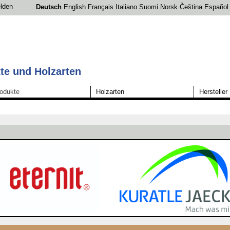
lden
Deutsch
English
Français
Italiano
Suomi
Norsk
Čeština
Español
te und Holzarten
odukte
Holzarten
Hersteller