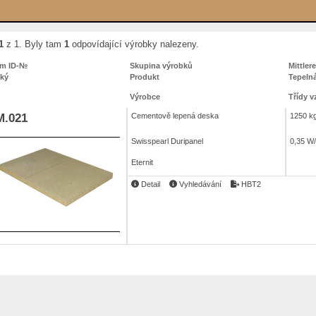
1
z 1. Byly tam
1
odpovídající výrobky nalezeny.
um ID-№
Skupina výrobků
Mittler
cký
Produkt
Tepeln
Výrobce
Třídy v
.021
Cementově lepená deska
1250 k
Swisspearl Duripanel
0,35 W
Eternit
Detail
Vyhledávání
HBT2