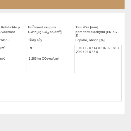
e Rohdichte ρ
Hořlavost skupina
Tloušťka [mm]
3
á vodivost
GWP [kg CO
-eq/dm
]
ppm formaldehydu (EN 717-
2
1)
zhledu
Třídy síly
Lepidlo, obsah [%]
3
g/m
RF1
10.0 / 12.0 / 14.0 / 16.0 / 18.0 /
20.0 / 24.0 / 8.0
3
/mK
1,288 kg CO
-eq/dm
2