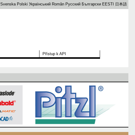
Svenska
Polski
Український
Român
Русский
Български
EESTI
日本語
Přístup k API