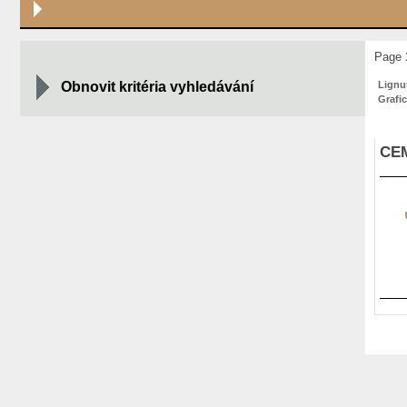
Page
Obnovit kritéria vyhledávání
Lign
Grafi
CEM