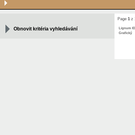
Page
1
z 
Obnovit kritéria vyhledávání
Lignum I
Grafický