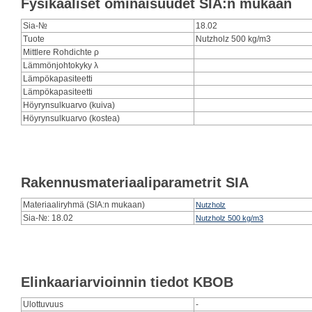
Fysikaaliset ominaisuudet SIA:n mukaan
Sia-№
18.02
Tuote
Nutzholz 500 kg/m3
Mittlere Rohdichte ρ
Lämmönjohtokyky λ
Lämpökapasiteetti
Lämpökapasiteetti
Höyrynsulkuarvo (kuiva)
Höyrynsulkuarvo (kostea)
Rakennusmateriaaliparametrit SIA
Materiaaliryhmä (SIA:n mukaan)
Nutzholz
Sia-№: 18.02
Nutzholz 500 kg/m3
Elinkaariarvioinnin tiedot KBOB
Ulottuvuus
-