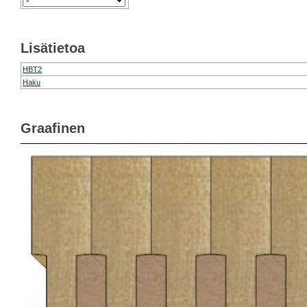
Lisätietoa
HBT2
Haku
Graafinen