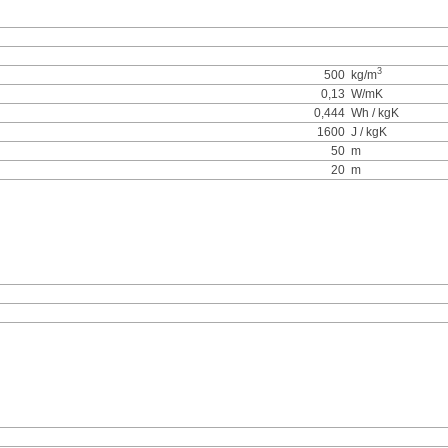
3
500
kg/m
0,13
W/mK
0,444
Wh / kgK
1600
J / kgK
50
m
20
m