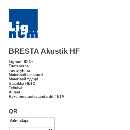
BRESTA Akustik HF
Lignum ID-№
Tuoteperhe
Tuoteryhmä
Materiaali tekstuuri
Materiaali tyyppi
Statiikka HBT2
Tehtävät
Alueet
Rakennustuotestandardit / ETA
QR
Valmistaja