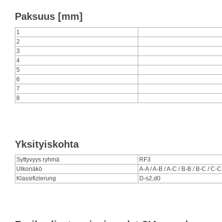
Paksuus [mm]
1
2
3
4
5
6
7
8
Yksityiskohta
Syttyvyys ryhmä
RF3
Ulkonäkö
A-A / A-B / A-C / B-B / B-C / C-C
Klassifizierung
D-s2,d0