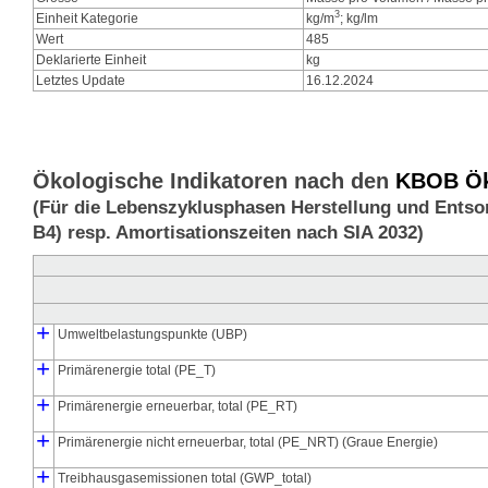
3
Einheit Kategorie
kg/m
; kg/lm
Wert
485
Deklarierte Einheit
kg
Letztes Update
16.12.2024
Ökologische Indikatoren nach den
KBOB Öko
(Für die Lebenszyklusphasen Herstellung und Entso
B4) resp. Amortisationszeiten nach SIA 2032)
+
Umweltbelastungspunkte (UBP)
┣
┗
+
Umweltbelastungspunkte Herstellung (UBP_pro)
Umweltbelastungspunkte Entsorgung (UBP_dis)
Primärenergie total (PE_T)
┣
┃
┃
┗
┣
┗
+
Primärenergie Herstellung (PE_pro)
Primärenergie Entsorgung (PE_dis)
Primärenergie Herstellung, energetisch genutzt (PE_E_pro)
Primärenergie Herstellung, stofflich gebunden (PE_M_pro)
Primärenergie erneuerbar, total (PE_RT)
┣
┃
┃
┗
┣
┗
+
Primärenergie erneuerbar Herstellung total (PE_RT_pro)
Primärenergie erneuerbar Entsorgung (PE_RT_dis)
Primärenergie erneuerbar Herstellung, energetisch genutzt (PE_
Primärenergie erneuerbar Herstellung, stofflich gebunden (PE_R
Primärenergie nicht erneuerbar, total (PE_NRT) (Graue Energie)
┣
┃
┃
┗
┣
┗
+
Primärenergie nicht erneuerbar Herstellung (PE_NRT_pro)
Primärenergie nicht erneuerbar Entsorgung (PE_NRT_dis)
Primärenergie nicht erneuerbar Herstellung, energetisch genutz
Primärenergie nicht erneuerbar Herstellung, stofflich gebunden
Treibhausgasemissionen total (GWP_total)