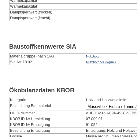
Wärmekapazität
Wärmekapazität
Dampfsperrwert (trocken)
Dampfsperrwert (feucht)
Baustoffkennwerte SIA
Materialgruppe (nach SIA)
Nutzholz
Sia-№: 18.02
Nutzholz 500 kg/m3
Ökobilanzdaten KBOB
Kategorie
Holz und Holzwerkstoffe
Bezeichung Baumaterial
UUID-Nummer
ADBDB232-AC94-49B1-9EB6
KBOB ID-№ Herstellung
07.009.01
KBOB ID-№ Entsorgung
91.052
Bezeichung Entsorgung
Entsorgung, Holz und Holzwerk
Grösse
Masse pro Volumen / Masse pr