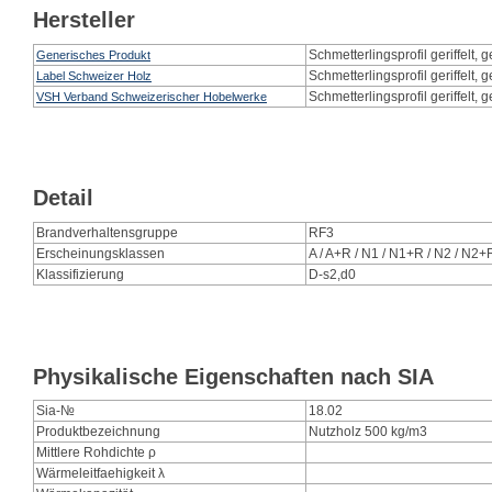
Hersteller
Schmetterlingsprofil geriffelt,
Generisches Produkt
Schmetterlingsprofil geriffelt,
Label Schweizer Holz
Schmetterlingsprofil geriffelt,
VSH Verband Schweizerischer Hobelwerke
Detail
Brandverhaltensgruppe
RF3
Erscheinungsklassen
A / A+R / N1 / N1+R / N2 / N2+
Klassifizierung
D-s2,d0
Physikalische Eigenschaften nach SIA
Sia-№
18.02
Produktbezeichnung
Nutzholz 500 kg/m3
Mittlere Rohdichte ρ
Wärmeleitfaehigkeit λ