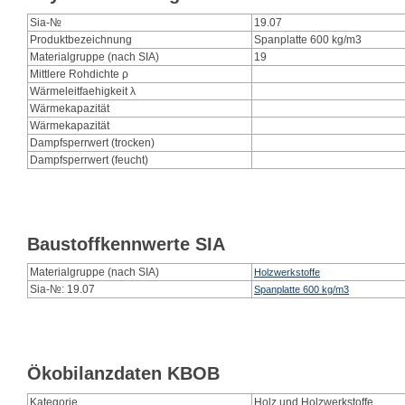
Sia-№
19.07
Produktbezeichnung
Spanplatte 600 kg/m3
Materialgruppe (nach SIA)
19
Mittlere Rohdichte ρ
Wärmeleitfaehigkeit λ
Wärmekapazität
Wärmekapazität
Dampfsperrwert (trocken)
Dampfsperrwert (feucht)
Baustoffkennwerte SIA
Materialgruppe (nach SIA)
Holzwerkstoffe
Sia-№: 19.07
Spanplatte 600 kg/m3
Ökobilanzdaten KBOB
Kategorie
Holz und Holzwerkstoffe