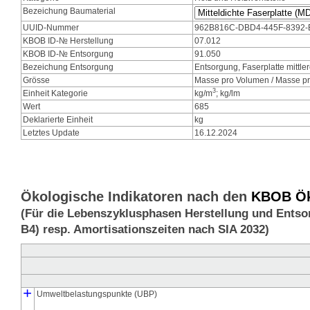
Bezeichung Baumaterial
UUID-Nummer
962B816C-DBD4-445F-8392
KBOB ID-№ Herstellung
07.012
KBOB ID-№ Entsorgung
91.050
Bezeichung Entsorgung
Entsorgung, Faserplatte mittle
Grösse
Masse pro Volumen / Masse pr
3
Einheit Kategorie
kg/m
; kg/lm
Wert
685
Deklarierte Einheit
kg
Letztes Update
16.12.2024
Ökologische Indikatoren nach den
KBOB Öko
(Für die Lebenszyklusphasen Herstellung und Entso
B4) resp. Amortisationszeiten nach SIA 2032)
+
Umweltbelastungspunkte (UBP)