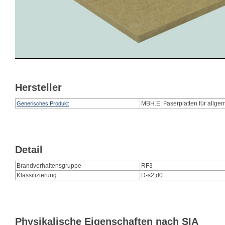
Hersteller
MBH.E: Faserplatten für allg
Generisches Produkt
Detail
Brandverhaltensgruppe
RF3
Klassifizierung
D-s2,d0
Physikalische Eigenschaften nach SIA