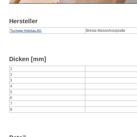
Hersteller
Bresta Massivholzplatte
Tschopp Holzbau AG
Dicken [mm]
1
2
3
4
5
6
7
8