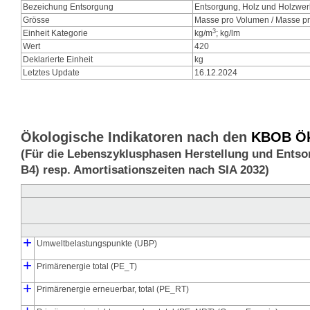
Bezeichung Entsorgung
Entsorgung, Holz und Holzwerk
Grösse
Masse pro Volumen / Masse pr
3
Einheit Kategorie
kg/m
; kg/lm
Wert
420
Deklarierte Einheit
kg
Letztes Update
16.12.2024
Ökologische Indikatoren nach den
KBOB Öko
(Für die Lebenszyklusphasen Herstellung und Entso
B4) resp. Amortisationszeiten nach SIA 2032)
+
Umweltbelastungspunkte (UBP)
┣
┗
+
Umweltbelastungspunkte Herstellung (UBP_pro)
Umweltbelastungspunkte Entsorgung (UBP_dis)
Primärenergie total (PE_T)
┣
┃
┃
┗
┣
┗
+
Primärenergie Herstellung (PE_pro)
Primärenergie Entsorgung (PE_dis)
Primärenergie Herstellung, energetisch genutzt (PE_E_pro)
Primärenergie Herstellung, stofflich gebunden (PE_M_pro)
Primärenergie erneuerbar, total (PE_RT)
┣
┃
┃
┗
┣
┗