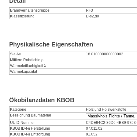
Detail
Brandverhaltensgruppe
RF3
Klassifizierung
D-s2,d0
Physikalische Eigenschaften
Sia-№
18.010000000000002
Mittlere Rohdichte ρ
Wärmeleitfaehigkeit λ
Wärmekapazität
Ökobilanzdaten KBOB
Kategorie
Holz und Holzwerkstoffe
Bezeichung Baumaterial
UUID-Nummer
C4DE94C2-36D6-4BB9-9753
KBOB ID-№ Herstellung
07.011.02
KBOB ID-№ Entsorgung
91.052