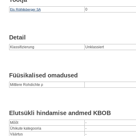
0
Ets Röthilsberger SA
Detail
Klassifizierung
Unklassiert
Füüsikalised omadused
Mittlere Rohdichte ρ
Elutsükli hindamise andmed KBOB
Mõõt
-
Ühikute kategooria
-
Väärtus
-