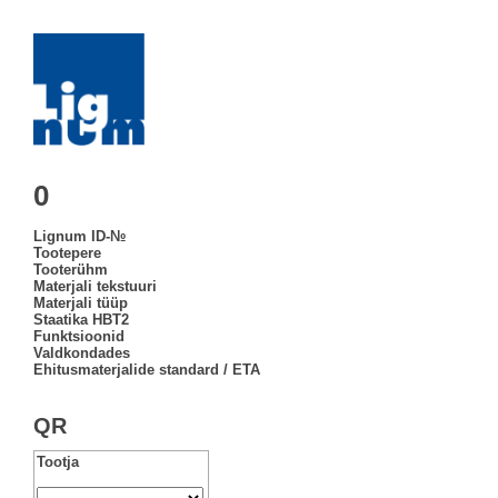
0
Lignum ID-№
Tootepere
Tooterühm
Materjali tekstuuri
Materjali tüüp
Staatika HBT2
Funktsioonid
Valdkondades
Ehitusmaterjalide standard / ETA
QR
Tootja