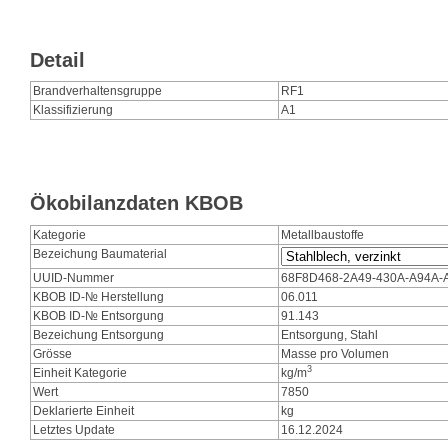
Detail
Brandverhaltensgruppe
RF1
Klassifizierung
A1
Ökobilanzdaten KBOB
Kategorie
Metallbaustoffe
Bezeichung Baumaterial
UUID-Nummer
68F8D468-2A49-430A-A94A-
KBOB ID-№ Herstellung
06.011
KBOB ID-№ Entsorgung
91.143
Bezeichung Entsorgung
Entsorgung, Stahl
Grösse
Masse pro Volumen
3
Einheit Kategorie
kg/m
Wert
7850
Deklarierte Einheit
kg
Letztes Update
16.12.2024