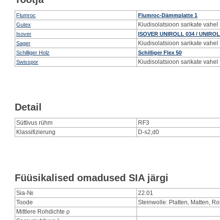
Flumroc
Flumroc-Dämmplatte 1
Kiudisolatsioon sarikate vahel
Gutex
Isover
ISOVER UNIROLL 034 / UNIROL
Kiudisolatsioon sarikate vahel
Sager
Schilliger Holz
Schilliger Flex 50
Kiudisolatsioon sarikate vahel
Swisspor
Detail
Süttivus rühm
RF3
Klassifizierung
D-s2,d0
Füüsikalised omadused SIA järgi
Sia-№
22.01
Toode
Steinwolle: Platten, Matten, Rol
Mittlere Rohdichte ρ