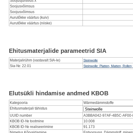
Soojusjuhtivus λ
Soojusvõimsus
Soojusvõimsus
Aurutõkke väärtus (kuiv)
Aurutõkke väärtus (niiske)
Ehitusmaterjalide parameetrid SIA
Materjalirühm (vastavalt SIA-le)
Steinwolle
Sia-№: 22.01
Steinwolle: Platten, Matten, Rollen; 
Elutsükli hindamise andmed KBOB
Kategooria
Wärmedämmstoffe
Ehitusmaterjali tähistus
UUID number
A3BBA042-97AF-4B5C-AF00
KBOB ID-№ tootmine
10.008
KBOB ID-№ realiseerimine
91.173
Nimetus Kõrvaldamine
Entsorgung, Dämmstoff, miner