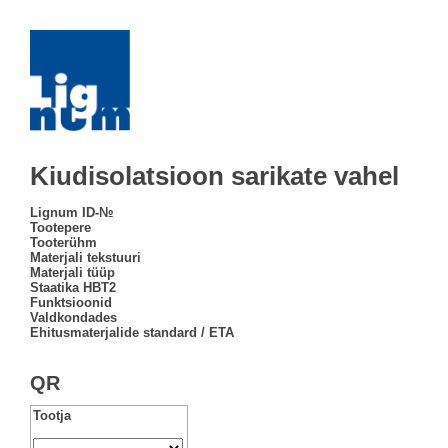
Kiudisolatsioon sarikate vahel
Lignum ID-№
Tootepere
Tooterühm
Materjali tekstuuri
Materjali tüüp
Staatika HBT2
Funktsioonid
Valdkondades
Ehitusmaterjalide standard / ETA
QR
Tootja