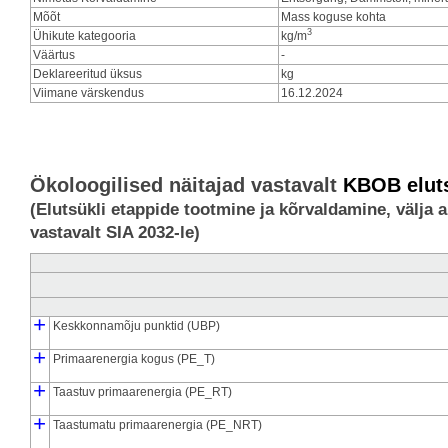
Mõõt
Mass koguse kohta
3
Ühikute kategooria
kg/m
Väärtus
-
Deklareeritud üksus
kg
Viimane värskendus
16.12.2024
Ökoloogilised näitajad vastavalt
KBOB eluts
(Elutsükli etappide tootmine ja kõrvaldamine, välja
vastavalt SIA 2032-le)
+
Keskkonnamõju punktid (UBP)
┣
┗
+
Tootmise keskkonnamõjud (UBP_pro)
Kõrvaldamise keskkonnamõjud (UBP_dis)
Primaarenergia kogus (PE_T)
┣
┃
┃
┗
┣
┗
+
Tootmise esmane energia (PE_pro)
Primaarenergia kõrvaldamisest (PE_dis)
Primaarenergia tootmine, energeetiliselt tarbitud (PE_E_pro)
Primaarenergia tootmine, materjaliga seotud (PE_M_pro)
Taastuv primaarenergia (PE_RT)
┣
┃
┃
┗
┣
┗
+
Taastuv primaarenergia tootmisel (PE_RT_pro)
Taastuv primaarenergia kõrvaldamisest (PE_RT_dis)
Taastuv primaarenergia põlvkonnast, energiamahust (PE_RE_pro
Materjalil põhinev taastuv primaarenergia tootmine (PE_RM_pro)
Taastumatu primaarenergia (PE_NRT)