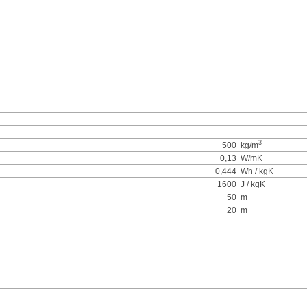
3
500
kg/m
0,13
W/mK
0,444
Wh / kgK
1600
J / kgK
50
m
20
m