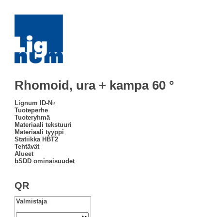
Rhomoid, ura + kampa 60 °
Lignum ID-№
Tuoteperhe
Tuoteryhmä
Materiaali tekstuuri
Materiaali tyyppi
Statiikka HBT2
Tehtävät
Alueet
bSDD ominaisuudet
QR
Valmistaja