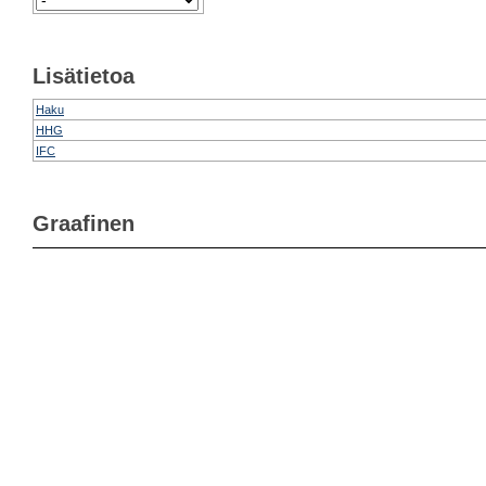
Lisätietoa
Haku
HHG
IFC
Graafinen