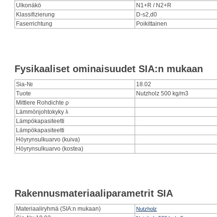
Ulkonäkö
N1+R / N2+R
Klassifizierung
D-s2,d0
Faserrichtung
Poikittainen
Fysikaaliset ominaisuudet SIA:n mukaan
Sia-№
18.02
Tuote
Nutzholz 500 kg/m3
Mittlere Rohdichte ρ
Lämmönjohtokyky λ
Lämpökapasiteetti
Lämpökapasiteetti
Höyrynsulkuarvo (kuiva)
Höyrynsulkuarvo (kostea)
Rakennusmateriaaliparametrit SIA
Materiaaliryhmä (SIA:n mukaan)
Nutzholz