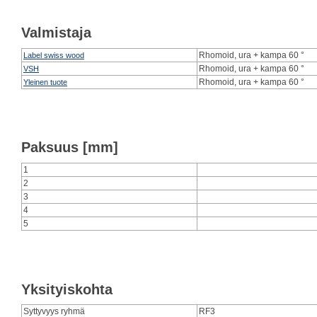
Valmistaja
Rhomoid, ura + kampa 60 °
Label swiss wood
Rhomoid, ura + kampa 60 °
VSH
Rhomoid, ura + kampa 60 °
Yleinen tuote
Paksuus [mm]
1
2
3
4
5
Yksityiskohta
Syttyvyys ryhmä
RF3