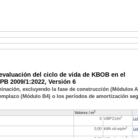
evaluación del ciclo de vida de KBOB en el
IPB 2009/1:2022, Versión 6
iminación, excluyendo la fase de construcción (Módulos A
reemplazo (Módulo B4) o los períodos de amortización se
2
Valores / m
2
0
UBP'21/m
Lin
2
2
0
0
UBP'21/m
UBP'21/m
2
Lin
Lin
0,00
kWh oil-eq/m
Lin
2
2
2
2
2