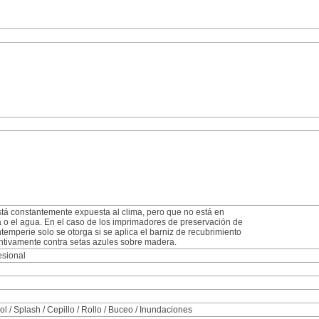
á constantemente expuesta al clima, pero que no está en
ra o el agua. En el caso de los imprimadores de preservación de
intemperie solo se otorga si se aplica el barniz de recubrimiento
entivamente contra setas azules sobre madera.
esional
l / Splash / Cepillo / Rollo / Buceo / Inundaciones