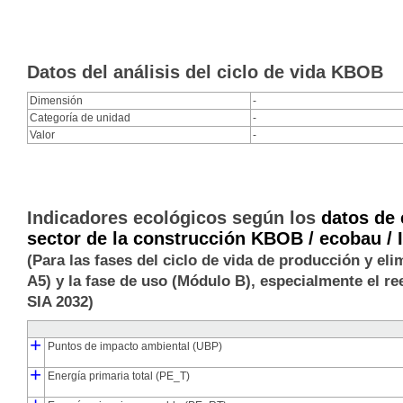
Datos del análisis del ciclo de vida KBOB
Dimensión
-
Categoría de unidad
-
Valor
-
Indicadores ecológicos según los
datos de 
sector de la construcción KBOB / ecobau / 
(Para las fases del ciclo de vida de producción y el
A5) y la fase de uso (Módulo B), especialmente el 
SIA 2032)
+
Puntos de impacto ambiental (UBP)
┣
┗
+
Puntos de impacto ambiental de la producción (UBP_pro)
Puntos de impacto ambiental de la eliminación (UBP_dis)
Energía primaria total (PE_T)
┣
┃
┃
┗
┣
┗