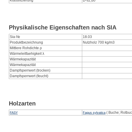
Klassifizierung
D-s2,d0
Physikalische Eigenschaften nach SIA
Sia-№
18.03
Produktbezeichnung
Nutzholz 700 kg/m3
Mittlere Rohdichte ρ
Wärmeleitfaehigkeit λ
Wärmekapazität
Wärmekapazität
Dampfsperrwert (trocken)
Dampfsperrwert (feucht)
Holzarten
( Buche; Rotbu
FASY
Fagus sylvatica