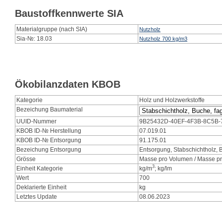
Baustoffkennwerte SIA
Materialgruppe (nach SIA)
Nutzholz
Sia-№: 18.03
Nutzholz 700 kg/m3
Ökobilanzdaten KBOB
Kategorie
Holz und Holzwerkstoffe
Bezeichung Baumaterial
UUID-Nummer
9B25432D-40EF-4F3B-8C5B
KBOB ID-№ Herstellung
07.019.01
KBOB ID-№ Entsorgung
91.175.01
Bezeichung Entsorgung
Entsorgung, Stabschichtholz, 
Grösse
Masse pro Volumen / Masse pr
3
Einheit Kategorie
kg/m
; kg/lm
Wert
700
Deklarierte Einheit
kg
Letztes Update
08.06.2023