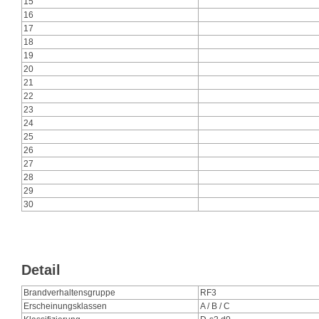
15
16
17
18
19
20
21
22
23
24
25
26
27
28
29
30
Detail
Brandverhaltensgruppe
RF3
Erscheinungsklassen
A / B / C