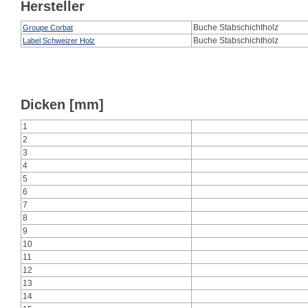
Hersteller
Buche Stabschichtholz
Groupe Corbat
Buche Stabschichtholz
Label Schweizer Holz
Dicken [mm]
1
2
3
4
5
6
7
8
9
10
11
12
13
14