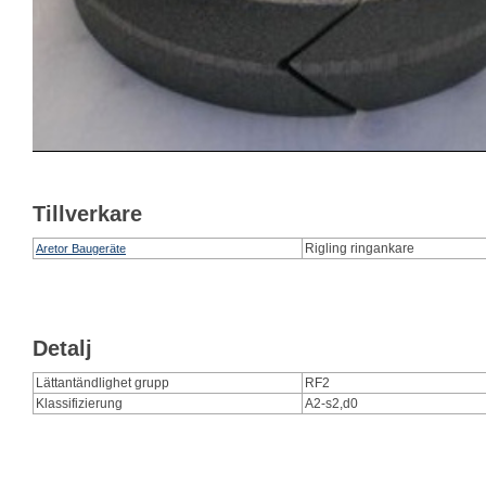
Tillverkare
Rigling ringankare
Aretor Baugeräte
Detalj
Lättantändlighet grupp
RF2
Klassifizierung
A2-s2,d0