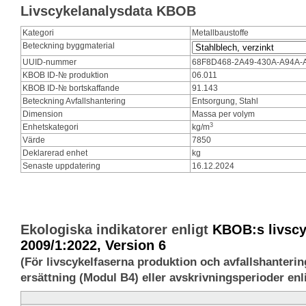
Livscykelanalysdata KBOB
Kategori
Metallbaustoffe
Beteckning byggmaterial
UUID-nummer
68F8D468-2A49-430A-A94A-
KBOB ID-№ produktion
06.011
KBOB ID-№ bortskaffande
91.143
Beteckning Avfallshantering
Entsorgung, Stahl
Dimension
Massa per volym
3
Enhetskategori
kg/m
Värde
7850
Deklarerad enhet
kg
Senaste uppdatering
16.12.2024
Ekologiska indikatorer enligt
KBOB:s livscy
2009/1:2022, Version 6
(För livscykelfaserna produktion och avfallshanteri
ersättning (Modul B4) eller avskrivningsperioder enl