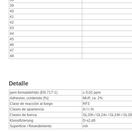
38
39
40
41
42
43
44
45
46
47
48
Detalle
ppm formaldehído (EN 717-1)
≤ 0,02 ppm
Adhesivo, contenido [%]
MUF, ca. 2%
Clase de reacción al fuego
RF3
Clases de apariencia
A / I / N
Clases de fuerza
GL20h / GL24c / GL24h / GL28
Klassifizierung
D-s2,d0
Superficie / Revestimiento
roh