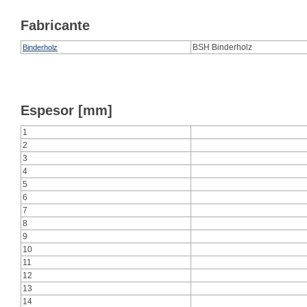
Fabricante
BSH Binderholz
Binderholz
Espesor [mm]
1
2
3
4
5
6
7
8
9
10
11
12
13
14