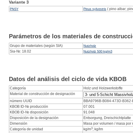
Variante
3
( pino albar; pin
PNSY
Pinus sylvestris
Parámetros de los materiales de construcc
Grupo de materiales (según SIA)
Nutzholz
Sia-№: 18.02
Nutzholz 500 kg/m3
Datos del análisis del ciclo de vida KBOB
Categoría
Holz und Holzwerkstoffe
Material de construcción de designación
número UUID
BBA9796B-B084-473D-B362
KBOB ID-№ producción
07.001
KBOB ID-№ disposición
91.048
Disposición de la designación
Entsorgung, Dreischichtplatte
Dimensión
Masa por volumen / masa por m
3
Categoría de unidad
kg/m
; kg/lm