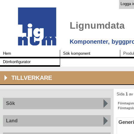
Logga i
Lignumdata
Komponenter, byggpro
Hem
Sök komponent
Produ
Dörrkonfigurator
TILLVERKARE
Sida
1
av 
Sök
Företags
Företagsl
Land
Generi