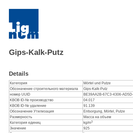
Gips-Kalk-Putz
Details
Категория
Mörtel und Putze
Обозначение строительного материала
Gips-Kalk-Putz
номер UUID
BE39AA2B-67C3-4306-AD5D
KBOB ID-№ производство
04.017
KBOB ID-№ удаление
91.139
Обозначение Утилизация
Entsorgung, Mörtel, Putze
Размерность
Масса на объем
3
Категория единиц
kg/m
Значение
925