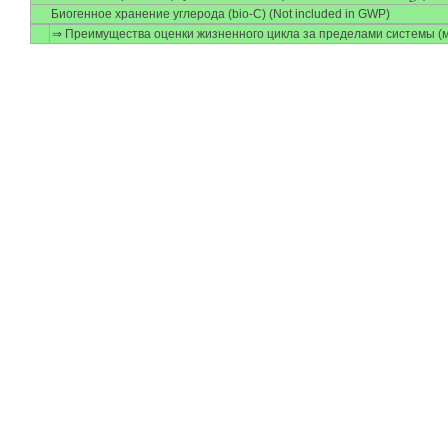
Биогенное хранение углерода (bio-C) (Not included in GWP)
⇒ Преимущества оценки жизненного цикла за пределами системы (м