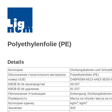
Polyethylenfolie (PE)
Details
Категория
Dichtungsbahnen und Schutzf
Обозначение строительного материала
Polyethylenfolie (PE)
номер UUID
D4BF6599-6623-4AE5-9D50
KBOB ID-№ производство
09.007
KBOB ID-№ удаление
91.037
Обозначение Утилизация
Entsorgung, Dichtungsbahnen
Размерность
Масса на объем / масса на 
3
2
Категория единиц
kg/m
; kg/m
Значение
920