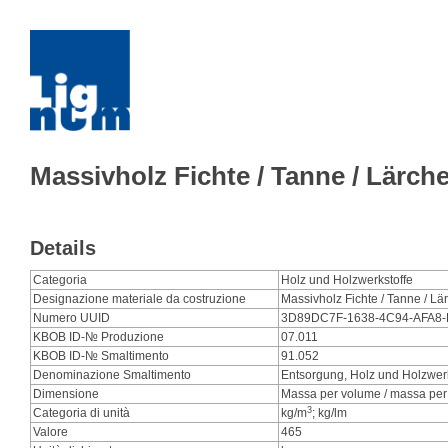
Massivholz Fichte / Tanne / Lärch
Details
Categoria
Holz und Holzwerkstoffe
Designazione materiale da costruzione
Massivholz Fichte / Tanne / Lä
Numero UUID
3D89DC7F-1638-4C94-AFA8
KBOB ID-№ Produzione
07.011
KBOB ID-№ Smaltimento
91.052
Denominazione Smaltimento
Entsorgung, Holz und Holzwerk
Dimensione
Massa per volume / massa per 
3
Categoria di unità
kg/m
; kg/lm
Valore
465