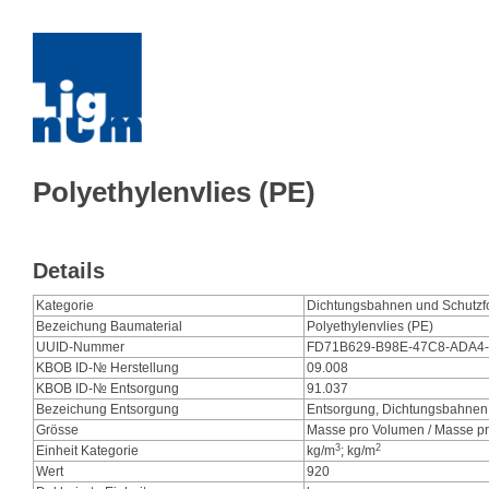
Polyethylenvlies (PE)
Details
Kategorie
Dichtungsbahnen und Schutzf
Bezeichung Baumaterial
Polyethylenvlies (PE)
UUID-Nummer
FD71B629-B98E-47C8-ADA4
KBOB ID-№ Herstellung
09.008
KBOB ID-№ Entsorgung
91.037
Bezeichung Entsorgung
Entsorgung, Dichtungsbahnen
Grösse
Masse pro Volumen / Masse pr
3
2
Einheit Kategorie
kg/m
; kg/m
Wert
920