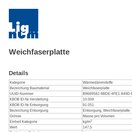
Weichfaserplatte
Details
Kategorie
Wärmedämmstoffe
Bezeichung Baumaterial
Weichfaserplatte
UUID-Nummer
B9689582-8BDE-4FE1-849D
KBOB ID-№ Herstellung
10.009
KBOB ID-№ Entsorgung
91.051
Bezeichung Entsorgung
Entsorgung, Weichfaserplatte
Grösse
Masse pro Volumen
3
Einheit Kategorie
kg/m
Wert
147,5