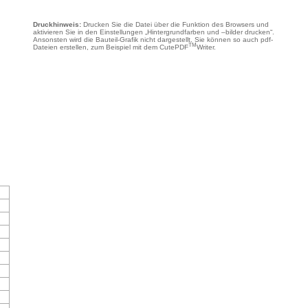
Druckhinweis:
Drucken Sie die Datei über die Funktion des Browsers und
aktivieren Sie in den Einstellungen „Hintergrundfarben und –bilder drucken“.
Ansonsten wird die Bauteil-Grafik nicht dargestellt. Sie können so auch pdf-
TM
Dateien erstellen, zum Beispiel mit dem CutePDF
Writer.